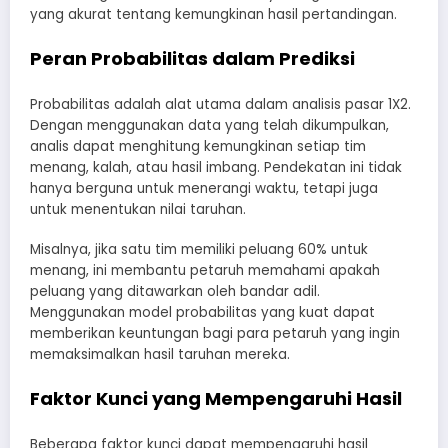
yang akurat tentang kemungkinan hasil pertandingan.
Peran Probabilitas dalam Prediksi
Probabilitas adalah alat utama dalam analisis pasar 1X2.
Dengan menggunakan data yang telah dikumpulkan,
analis dapat menghitung kemungkinan setiap tim
menang, kalah, atau hasil imbang. Pendekatan ini tidak
hanya berguna untuk menerangi waktu, tetapi juga
untuk menentukan nilai taruhan.
Misalnya, jika satu tim memiliki peluang 60% untuk
menang, ini membantu petaruh memahami apakah
peluang yang ditawarkan oleh bandar adil.
Menggunakan model probabilitas yang kuat dapat
memberikan keuntungan bagi para petaruh yang ingin
memaksimalkan hasil taruhan mereka.
Faktor Kunci yang Mempengaruhi Hasil
Beberapa faktor kunci dapat mempengaruhi hasil