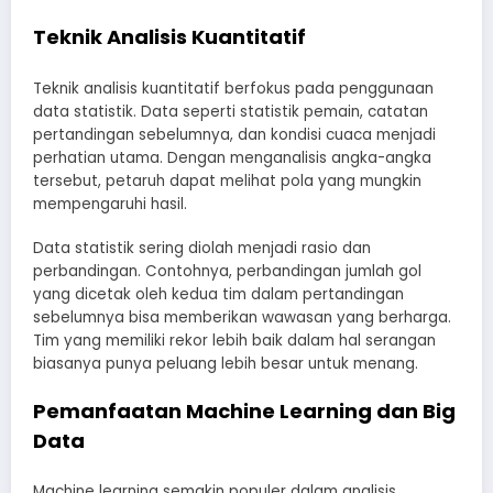
Teknik Analisis Kuantitatif
Teknik analisis kuantitatif berfokus pada penggunaan
data statistik. Data seperti statistik pemain, catatan
pertandingan sebelumnya, dan kondisi cuaca menjadi
perhatian utama. Dengan menganalisis angka-angka
tersebut, petaruh dapat melihat pola yang mungkin
mempengaruhi hasil.
Data statistik sering diolah menjadi rasio dan
perbandingan. Contohnya, perbandingan jumlah gol
yang dicetak oleh kedua tim dalam pertandingan
sebelumnya bisa memberikan wawasan yang berharga.
Tim yang memiliki rekor lebih baik dalam hal serangan
biasanya punya peluang lebih besar untuk menang.
Pemanfaatan Machine Learning dan Big
Data
Machine learning semakin populer dalam analisis