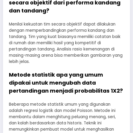
secara objektif dari performa kandang
dan tandang?
Menilai kekuatan tim secara objektif dapat dilakukan
dengan memperbandingkan performa kandang dan
tandang. Tim yang kuat biasanya memiliki catatan baik
di rumah dan memiliki hasil yang kompetitif di
pertandingan tandang. Analisis rasio kemenangan di
masing-masing arena bisa memberikan gambaran yang
lebih jelas.
Metode statistik apa yang umum
dipakai untuk mengubah data
pertandingan menjadi probabilitas 1X2?
Beberapa metode statistik umum yang digunakan
adalah regresi logistik dan model Poisson. Metode ini
membantu dalam menghitung peluang menang, seri,
dan kalah berdasarkan data historis. Teknik ini
memungkinkan pembuat model untuk menghasilkan