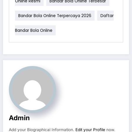
Online Resmi
Bandar Bola Online Terbesar
Bandar Bola Online Terpercaya 2026
Daftar
Bandar Bola Online
Admin
Add your Biographical Information.
Edit your Profile
now.