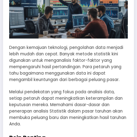
Dengan kemajuan teknologi, pengolahan data menjadi
lebih mudah dan cepat. Banyak metode statistik kini
digunakan untuk menganalisis faktor-faktor yang
mempengaruhi hasil pertandingan. Para petaruh yang
tahu bagaimana menggunakan data ini dapat
mengambil keuntungan dari berbagai peluang pasar.
Melalui pendekatan yang fokus pada analisis data,
setiap petaruh dapat meningkatkan keterampilan dan
keputusan mereka. Memahami dasar-dasar dan
penerapan analisis Statistik dalam pasar taruhan akan
membuka peluang baru dan meningkatkan hasil taruhan
Anda.