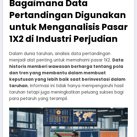
Bagaimana Data
Pertandingan Digunakan
untuk Menganalisis Pasar
1X2 di Industri Perjudian
Dalam dunia taruhan, analisis data pertandingan
menjadi alat penting untuk memahami pasar 1X2.
Data
historis memberi wawasan berharga tentang pola
dan tren yang membantu dalam membuat
keputusan yang lebih baik saat berinvestasi dalam
taruhan.
Informasi ini tidak hanya mempengaruhi hasil
taruhan tetapi juga meningkatkan peluang sukses bagi
para petaruh yang terampil.