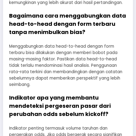
kemungkinan yang lebih akurat dari hasil pertandingan.
Bagaimana cara menggabungkan data
head-to-head dengan form terbaru
tanpa menimbulkan bias?
Menggabungkan data head-to-head dengan form
terbaru bisa dilakukan dengan memberi bobot pada
masing-masing faktor. Pastikan data head-to-head
tidak terlalu mendominasi hasil analisis. Penggunaan
rata-rata terkini dan membandingkan dengan catatan
sebelumnya dapat memberikan perspektif yang lebih
seimbang.
Indikator apa yang membantu
mendeteksi pergeseran pasar dari
perubahan odds sebelum kickoff?
Indikator penting termasuk volume taruhan dan
pergerakan odds. Jika odds bergerak secara signifikan