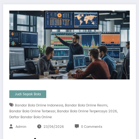
Judi Sepak Bola
,
,
Bandar Bola Online Indonesia
Bandar Bola Online Resmi
,
,
Bandar Bola Online Terbesar
Bandar Bola Online Terpercaya 2026
Daftar Bandar Bola Online
Admin
23/06/2026
0 Comments