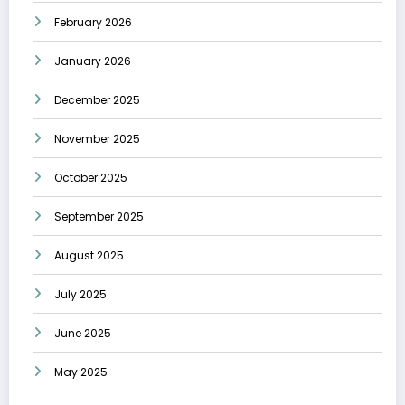
February 2026
January 2026
December 2025
November 2025
October 2025
September 2025
August 2025
July 2025
June 2025
May 2025