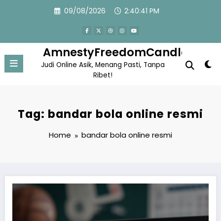
Skip
09/08/2026
2:40:42 PM
to
content
AmnestyFreedomCandles
Judi Online Asik, Menang Pasti, Tanpa
Ribet!
Tag: bandar bola online resmi
Home
bandar bola online resmi