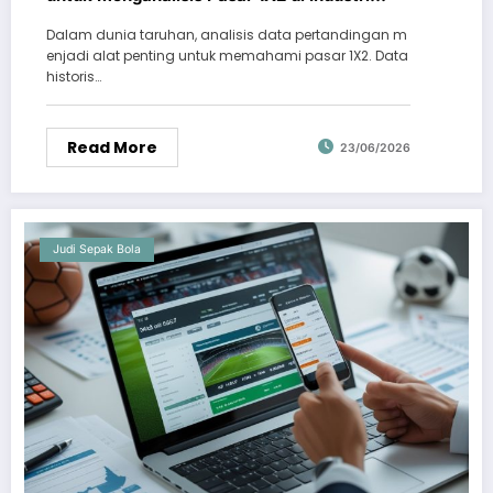
Perjudian
Dalam dunia taruhan, analisis data pertandingan m
enjadi alat penting untuk memahami pasar 1X2. Data
historis…
Read More
23/06/2026
Judi Sepak Bola