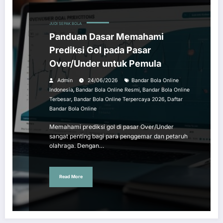
JUDI SEPAK BOLA
Panduan Dasar Memahami
Prediksi Gol pada Pasar
Over/Under untuk Pemula
Admin
24/06/2026
Bandar Bola Online
,
,
Indonesia
Bandar Bola Online Resmi
Bandar Bola Online
,
,
Terbesar
Bandar Bola Online Terpercaya 2026
Daftar
Bandar Bola Online
Memahami prediksi gol di pasar Over/Under
sangat penting bagi para penggemar dan petaruh
olahraga. Dengan…
Read More