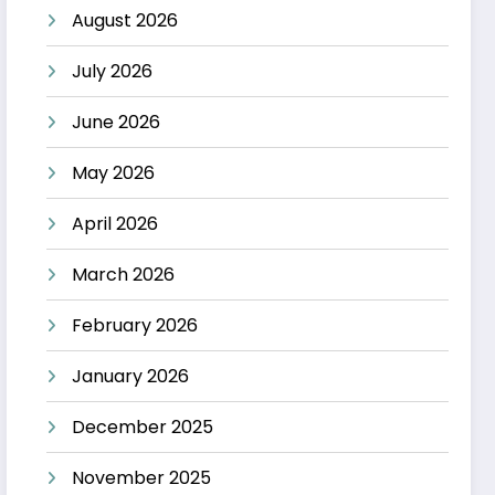
August 2026
July 2026
June 2026
May 2026
April 2026
March 2026
February 2026
January 2026
December 2025
November 2025