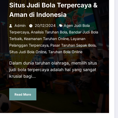
Situs Judi Bola Terpercaya &
Aman di Indonesia
Admin
20/12/2024
Agen Judi Bola
,
,
Terpercaya
Analisis Taruhan Bola
Bandar Judi Bola
,
,
Terbaik
Keamanan Taruhan Online
Layanan
,
,
Pelanggan Terpercaya
Pasar Taruhan Sepak Bola
,
Situs Judi Bola Online
Taruhan Bola Online
Dalam dunia taruhan olahraga, memilih situs
judi bola terpercaya adalah hal yang sangat
krusial bagi…
Read More