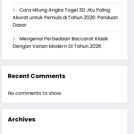
Cara Hitung Angka Togel 3D Jitu Paling
Akurat untuk Pemula di Tahun 2026: Panduan
Dasar
Mengenal Perbedaan Baccarat Klasik
Dengan Varian Modern Di Tahun 2026
Recent Comments
No comments to show.
Archives