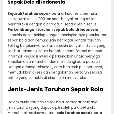
Sepak Bola di Indonesia
Sejarah taruhan sepak bola
di Indonesia bermula
sejak awal tahun 1990-an saat banyak orang mulai
berinteraksi dengan olahraga ini secara lebih serius.
Perkembangan taruhan sepak bola di Indonesia
semakin pesat seiring dengan meningkatnya popularitas
sepak bola dan kemunculan berbagai bandar taruhan.
Seiring berjalannya waktu, semakin banyak individu yang
terlibat dalam aktivitas ini, baik secara formal maupun
informal. Regulasi mulai diperkenalkan untuk menjaga
keadilan dalam taruhan dan melindungi para petaruh.
Dengan adanya teknologi, cara bertaruh pun bergeser,
memudahkan akses dan pengalaman bertaruh secara
online yang semakin diminati oleh masyarakat.
Jenis-Jenis Taruhan Sepak Bola
Dalam dunia taruhan sepak bola, terdapat berbagai
jenis taruhan yang dapat dipilih oleh para petaruh.
Memahami masing-masing
jenis taruhan sepak bola