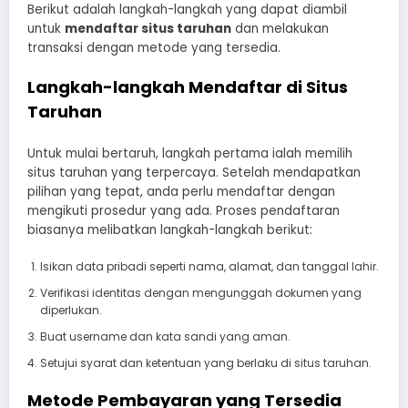
Berikut adalah langkah-langkah yang dapat diambil
untuk
mendaftar situs taruhan
dan melakukan
transaksi dengan metode yang tersedia.
Langkah-langkah Mendaftar di Situs
Taruhan
Untuk mulai bertaruh, langkah pertama ialah memilih
situs taruhan yang terpercaya. Setelah mendapatkan
pilihan yang tepat, anda perlu mendaftar dengan
mengikuti prosedur yang ada. Proses pendaftaran
biasanya melibatkan langkah-langkah berikut:
Isikan data pribadi seperti nama, alamat, dan tanggal lahir.
Verifikasi identitas dengan mengunggah dokumen yang
diperlukan.
Buat username dan kata sandi yang aman.
Setujui syarat dan ketentuan yang berlaku di situs taruhan.
Metode Pembayaran yang Tersedia