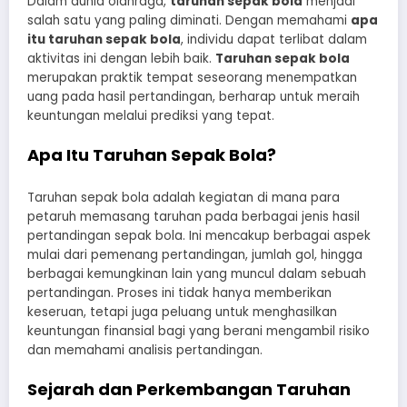
Dalam dunia olahraga,
taruhan sepak bola
menjadi
salah satu yang paling diminati. Dengan memahami
apa
itu taruhan sepak bola
, individu dapat terlibat dalam
aktivitas ini dengan lebih baik.
Taruhan sepak bola
merupakan praktik tempat seseorang menempatkan
uang pada hasil pertandingan, berharap untuk meraih
keuntungan melalui prediksi yang tepat.
Apa Itu Taruhan Sepak Bola?
Taruhan sepak bola adalah kegiatan di mana para
petaruh memasang taruhan pada berbagai jenis hasil
pertandingan sepak bola. Ini mencakup berbagai aspek
mulai dari pemenang pertandingan, jumlah gol, hingga
berbagai kemungkinan lain yang muncul dalam sebuah
pertandingan. Proses ini tidak hanya memberikan
keseruan, tetapi juga peluang untuk menghasilkan
keuntungan finansial bagi yang berani mengambil risiko
dan memahami analisis pertandingan.
Sejarah dan Perkembangan Taruhan