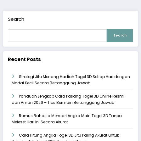
Search
Search
Recent Posts
Strategi Jitu Menang Hadiah Togel 3D Setiap Hari dengan
Modal Kecil Secara Bertanggung Jawab
Panduan Lengkap Cara Pasang Togel 3D Online Resmi
dan Aman 2026 – Tips Bermain Bertanggung Jawab
Rumus Rahasia Mencari Angka Main Togel 3D Tanpa
Meleset Hari Ini Secara Akurat
Cara Hitung Angka Togel 3D Jitu Paling Akurat untuk