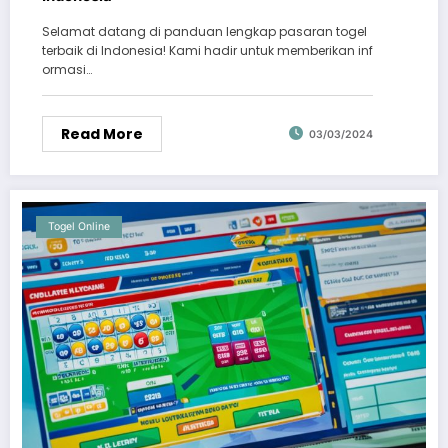
Selamat datang di panduan lengkap pasaran togel
terbaik di Indonesia! Kami hadir untuk memberikan inf
ormasi…
Read More
03/03/2024
Togel Online