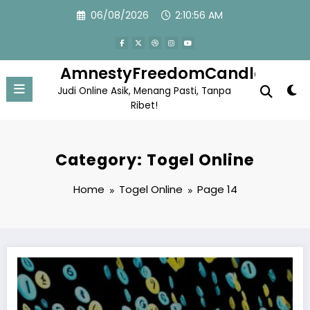
Skip
06/08/2026
2:10:57 AM
to
content
AmnestyFreedomCandles
Judi Online Asik, Menang Pasti, Tanpa
Ribet!
Category: Togel Online
Home
Togel Online
Page 14