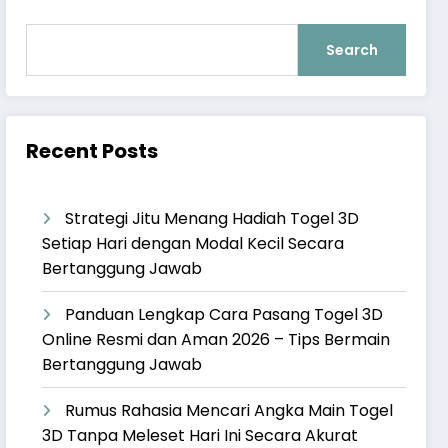
Search
Recent Posts
Strategi Jitu Menang Hadiah Togel 3D
Setiap Hari dengan Modal Kecil Secara
Bertanggung Jawab
Panduan Lengkap Cara Pasang Togel 3D
Online Resmi dan Aman 2026 – Tips Bermain
Bertanggung Jawab
Rumus Rahasia Mencari Angka Main Togel
3D Tanpa Meleset Hari Ini Secara Akurat