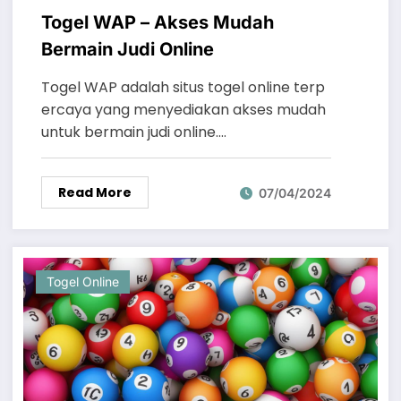
Togel WAP – Akses Mudah
Bermain Judi Online
Togel WAP adalah situs togel online terp
ercaya yang menyediakan akses mudah
untuk bermain judi online.…
Read More
07/04/2024
Togel Online