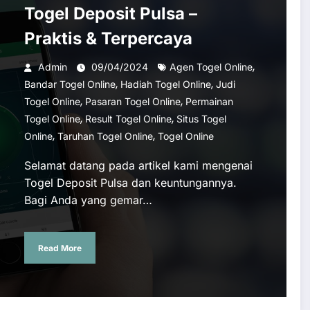
Togel Deposit Pulsa –
Praktis & Terpercaya
,
Admin
09/04/2024
Agen Togel Online
,
,
Bandar Togel Online
Hadiah Togel Online
Judi
,
,
Togel Online
Pasaran Togel Online
Permainan
,
,
Togel Online
Result Togel Online
Situs Togel
,
,
Online
Taruhan Togel Online
Togel Online
Selamat datang pada artikel kami mengenai
Togel Deposit Pulsa dan keuntungannya.
Bagi Anda yang gemar…
Read More