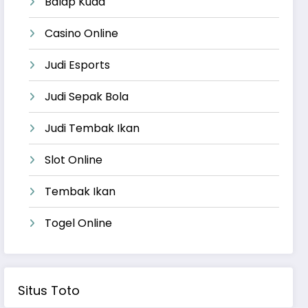
Balap Kuda
Casino Online
Judi Esports
Judi Sepak Bola
Judi Tembak Ikan
Slot Online
Tembak Ikan
Togel Online
Situs Toto