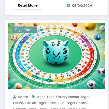
Read More
06/04/2024
Togel Online
,
Admin
Agen Togel Online
Bandar Togel
,
,
,
Online
Hadiah Togel Online
Judi Togel Online
,
,
Pasaran Togel Online
Permainan Togel Online