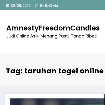
Skip
08/08/2026
9:49:45 AM
to
content
AmnestyFreedomCandles
Judi Online Asik, Menang Pasti, Tanpa Ribet!
Tag: taruhan togel online