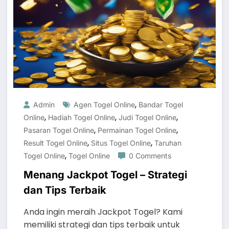
,
Admin
Agen Togel Online
Bandar Togel
,
,
,
Online
Hadiah Togel Online
Judi Togel Online
,
,
Pasaran Togel Online
Permainan Togel Online
,
,
Result Togel Online
Situs Togel Online
Taruhan
,
Togel Online
Togel Online
0 Comments
Menang Jackpot Togel – Strategi
dan Tips Terbaik
Anda ingin meraih Jackpot Togel? Kami
memiliki strategi dan tips terbaik untuk