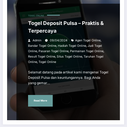
TOGEL ONLINE
Togel Deposit Pulsa – Praktis &
Terpercaya
,
Admin
09/04/2024
Agen Togel Online
,
,
Bandar Togel Online
Hadiah Togel Online
Judi Togel
,
,
,
Online
Pasaran Togel Online
Permainan Togel Online
,
,
Result Togel Online
Situs Togel Online
Taruhan Togel
,
Online
Togel Online
Selamat datang pada artikel kami mengenai Togel
Deposit Pulsa dan keuntungannya. Bagi Anda
yang gemar…
Read More