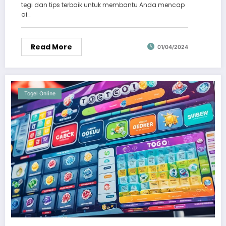
tegi dan tips terbaik untuk membantu Anda mencap
ai…
Read More
01/04/2024
Togel Online