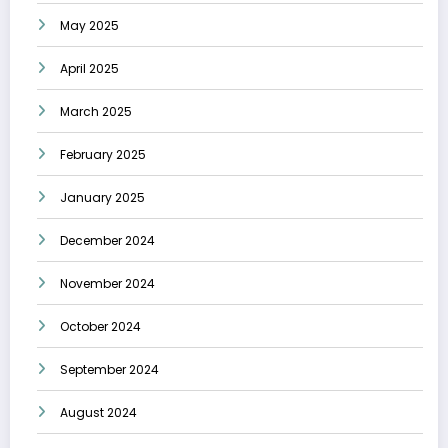
May 2025
April 2025
March 2025
February 2025
January 2025
December 2024
November 2024
October 2024
September 2024
August 2024