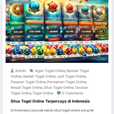
Togel Online
Admin
Agen Togel Online
Bandar Togel
,
Online
Hadiah Togel Online
Judi Togel Online
,
,
,
Pasaran Togel Online
Permainan Togel Online
,
,
Result Togel Online
Situs Togel Online
Taruhan
,
,
Togel Online
Togel Online
0 Comments
,
Situs Togel Online Terpercaya di Indonesia
Di Indonesia, banyak sekali situs togel online yang ter