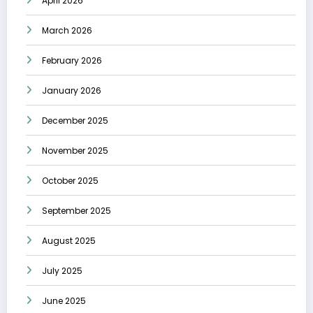
April 2026
March 2026
February 2026
January 2026
December 2025
November 2025
October 2025
September 2025
August 2025
July 2025
June 2025