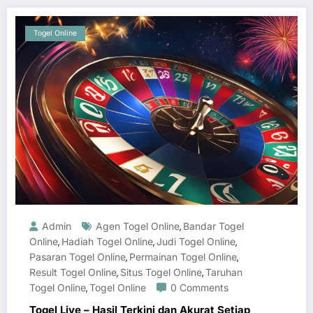
Togel Online
Admin
Agen Togel Online
Bandar Togel
,
Online
Hadiah Togel Online
Judi Togel Online
,
,
,
Pasaran Togel Online
Permainan Togel Online
,
,
Result Togel Online
Situs Togel Online
Taruhan
,
,
Togel Online
Togel Online
0 Comments
,
Togel Live – Hasil Terkini dan Akurat Setiap