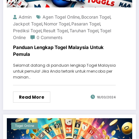
Admin
Agen Togel Online
Bocoran Togel
,
,
Jackpot Togel
Nomor Togel
Pasaran Togel
,
,
,
Prediksi Togel
Result Togel
Taruhan Togel
Togel
,
,
,
Online
0 Comments
Panduan Lengkap Togel Malaysia Untuk
Pemula
Selamat datang di panduan lengkap Togel Malaysia
untuk pemula! Jika Anda tertarik untuk mencoba per
mainan…
Read More
18/03/2024
Togel Online