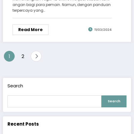
angan bagi para pemain. Namun, dengan panduan
terpercaya yang…
Read More
11/03/2024
Posts
1
2
pagination
Search
Search
Recent Posts