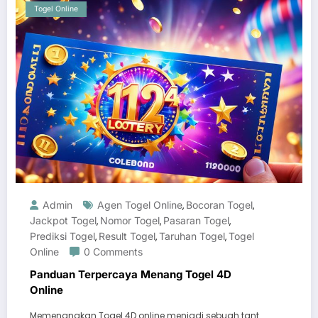
Togel Online
Admin
Agen Togel Online
Bocoran Togel
,
,
Jackpot Togel
Nomor Togel
Pasaran Togel
,
,
,
Prediksi Togel
Result Togel
Taruhan Togel
Togel
,
,
,
Online
0 Comments
Panduan Terpercaya Menang Togel 4D
Online
Memenangkan Togel 4D online menjadi sebuah tant