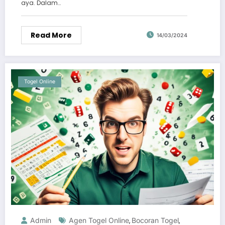
aya. Dalam…
Read More
14/03/2024
Togel Online
Admin
Agen Togel Online
Bocoran Togel
,
,