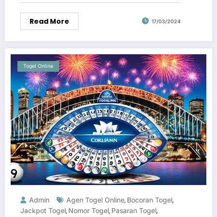
Read More
17/03/2024
Togel Online
Admin
Agen Togel Online
Bocoran Togel
,
,
Jackpot Togel
Nomor Togel
Pasaran Togel
,
,
,