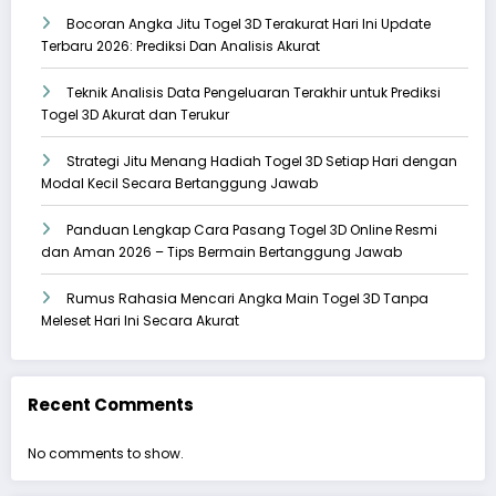
Bocoran Angka Jitu Togel 3D Terakurat Hari Ini Update
Terbaru 2026: Prediksi Dan Analisis Akurat
Teknik Analisis Data Pengeluaran Terakhir untuk Prediksi
Togel 3D Akurat dan Terukur
Strategi Jitu Menang Hadiah Togel 3D Setiap Hari dengan
Modal Kecil Secara Bertanggung Jawab
Panduan Lengkap Cara Pasang Togel 3D Online Resmi
dan Aman 2026 – Tips Bermain Bertanggung Jawab
Rumus Rahasia Mencari Angka Main Togel 3D Tanpa
Meleset Hari Ini Secara Akurat
Recent Comments
No comments to show.