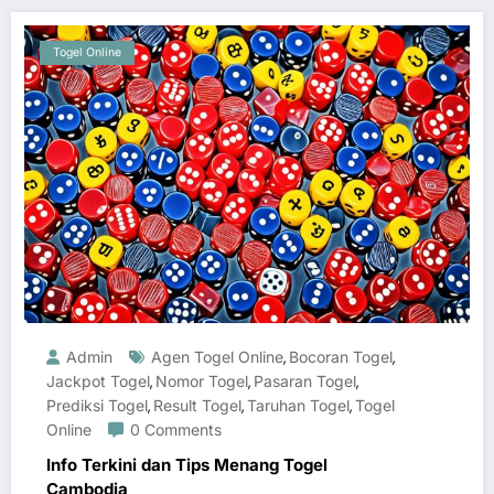
Togel Online
Admin
Agen Togel Online
Bocoran Togel
,
,
Jackpot Togel
Nomor Togel
Pasaran Togel
,
,
,
Prediksi Togel
Result Togel
Taruhan Togel
Togel
,
,
,
Online
0 Comments
Info Terkini dan Tips Menang Togel
Cambodia