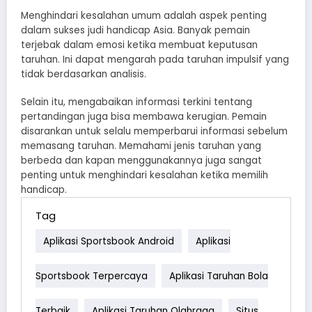
Menghindari kesalahan umum adalah aspek penting
dalam sukses judi handicap Asia. Banyak pemain
terjebak dalam emosi ketika membuat keputusan
taruhan. Ini dapat mengarah pada taruhan impulsif yang
tidak berdasarkan analisis.
Selain itu, mengabaikan informasi terkini tentang
pertandingan juga bisa membawa kerugian. Pemain
disarankan untuk selalu memperbarui informasi sebelum
memasang taruhan. Memahami jenis taruhan yang
berbeda dan kapan menggunakannya juga sangat
penting untuk menghindari kesalahan ketika memilih
handicap.
Tag
Aplikasi Sportsbook Android
Aplikasi
Sportsbook Terpercaya
Aplikasi Taruhan Bola
Terbaik
Aplikasi Taruhan Olahraga
Situs