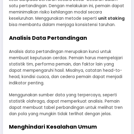
satu pertandingan. Dengan melakukan ini, pemain dapat
meminimalkan risiko kehilangan modal secara
keseluruhan. Menggunakan metode seperti
unit staking
bisa membantu dalam menjaga konsistensi taruhan.
Analisis Data Pertandingan
Analisis data pertandingan merupakan kunci untuk
membuat keputusan cerdas. Pemain harus mempelajari
statistik tim, performa pemain, dan faktor lain yang
dapat mempengaruhi hasil. Misalnya, catatan head-to-
head, kondisi cuaca, dan cedera pemain dapat menjadi
indikator penting.
Menggunakan sumber data yang terpercaya, seperti
statistik olahraga, dapat memperkuat analisis. Pemain
dapat membuat tabel perbandingan untuk melihat tren
dan pola yang mungkin tidak terlihat dengan jelas.
Menghindari Kesalahan Umum