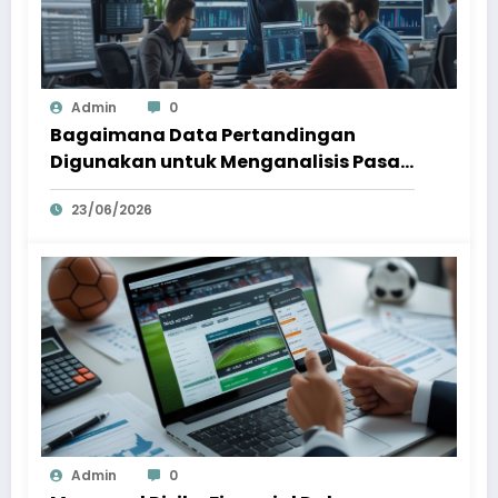
Admin
0
Bagaimana Data Pertandingan
Digunakan untuk Menganalisis Pasar
1X2 di Industri Perjudian
23/06/2026
Admin
0