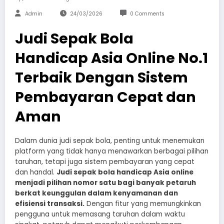
Admin
24/03/2026
0 Comments
Judi Sepak Bola
Handicap Asia Online No.1
Terbaik Dengan Sistem
Pembayaran Cepat dan
Aman
Dalam dunia judi sepak bola, penting untuk menemukan
platform yang tidak hanya menawarkan berbagai pilihan
taruhan, tetapi juga sistem pembayaran yang cepat
dan handal.
Judi sepak bola handicap Asia online
menjadi pilihan nomor satu bagi banyak petaruh
berkat keunggulan dalam kenyamanan dan
efisiensi transaksi.
Dengan fitur yang memungkinkan
pengguna untuk memasang taruhan dalam waktu