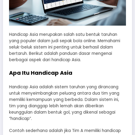
Handicap Asia merupakan salah satu bentuk taruhan
yang populer dalam judi sepak bola online. Memahami
seluk-beluk sistem ini penting untuk berhasil dalam
bertaruh. Berikut adalah panduan dasar mengenai
berbagai aspek dari handicap Asia.
Apa Itu Handicap Asia
Handicap Asia adalah sistem taruhan yang dirancang
untuk menyeimbangkan peluang antara dua tim yang
memiliki kemampuan yang berbeda. Dalam sistem ini,
tim yang dianggap lebih lemah akan diberikan
keunggulan dalam bentuk gol, yang dikenal sebagai
“handicap”.
Contoh sederhana adalah jika Tim A memiliki handicap