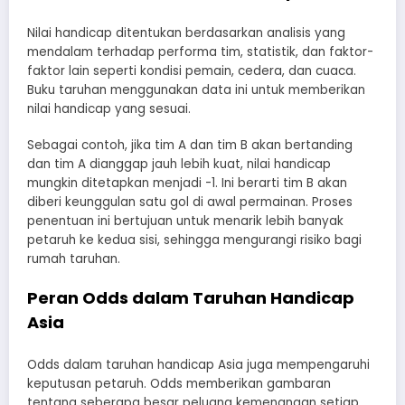
Nilai handicap ditentukan berdasarkan analisis yang
mendalam terhadap performa tim, statistik, dan faktor-
faktor lain seperti kondisi pemain, cedera, dan cuaca.
Buku taruhan menggunakan data ini untuk memberikan
nilai handicap yang sesuai.
Sebagai contoh, jika tim A dan tim B akan bertanding
dan tim A dianggap jauh lebih kuat, nilai handicap
mungkin ditetapkan menjadi -1. Ini berarti tim B akan
diberi keunggulan satu gol di awal permainan. Proses
penentuan ini bertujuan untuk menarik lebih banyak
petaruh ke kedua sisi, sehingga mengurangi risiko bagi
rumah taruhan.
Peran Odds dalam Taruhan Handicap
Asia
Odds dalam taruhan handicap Asia juga mempengaruhi
keputusan petaruh. Odds memberikan gambaran
tentang seberapa besar peluang kemenangan setiap