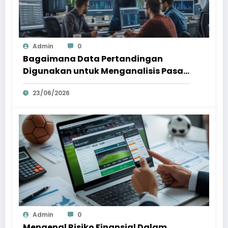
Admin
0
Bagaimana Data Pertandingan
Digunakan untuk Menganalisis Pasar
1X2 di Industri Perjudian
23/06/2026
Admin
0
Mengenal Risiko Finansial Dalam