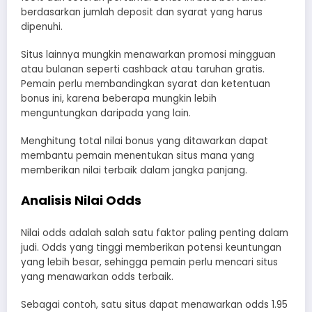
berdasarkan jumlah deposit dan syarat yang harus
dipenuhi.
Situs lainnya mungkin menawarkan promosi mingguan
atau bulanan seperti cashback atau taruhan gratis.
Pemain perlu membandingkan syarat dan ketentuan
bonus ini, karena beberapa mungkin lebih
menguntungkan daripada yang lain.
Menghitung total nilai bonus yang ditawarkan dapat
membantu pemain menentukan situs mana yang
memberikan nilai terbaik dalam jangka panjang.
Analisis Nilai Odds
Nilai odds adalah salah satu faktor paling penting dalam
judi. Odds yang tinggi memberikan potensi keuntungan
yang lebih besar, sehingga pemain perlu mencari situs
yang menawarkan odds terbaik.
Sebagai contoh, satu situs dapat menawarkan odds 1.95