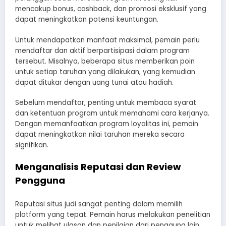
mencakup bonus, cashback, dan promosi eksklusif yang
dapat meningkatkan potensi keuntungan.
Untuk mendapatkan manfaat maksimal, pemain perlu
mendaftar dan aktif berpartisipasi dalam program
tersebut. Misalnya, beberapa situs memberikan poin
untuk setiap taruhan yang dilakukan, yang kemudian
dapat ditukar dengan uang tunai atau hadiah.
Sebelum mendaftar, penting untuk membaca syarat
dan ketentuan program untuk memahami cara kerjanya.
Dengan memanfaatkan program loyalitas ini, pemain
dapat meningkatkan nilai taruhan mereka secara
signifikan.
Menganalisis Reputasi dan Review
Pengguna
Reputasi situs judi sangat penting dalam memilih
platform yang tepat. Pemain harus melakukan penelitian
untuk melihat ulasan dan penilaian dari pengguna lain.