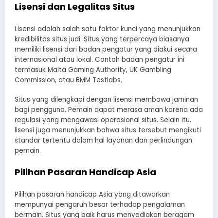
Lisensi dan Legalitas Situs
Lisensi adalah salah satu faktor kunci yang menunjukkan
kredibilitas situs judi. Situs yang terpercaya biasanya
memiliki lisensi dari badan pengatur yang diakui secara
internasional atau lokal. Contoh badan pengatur ini
termasuk Malta Gaming Authority, UK Gambling
Commission, atau BMM Testlabs.
Situs yang dilengkapi dengan lisensi membawa jaminan
bagi pengguna. Pemain dapat merasa aman karena ada
regulasi yang mengawasi operasional situs. Selain itu,
lisensi juga menunjukkan bahwa situs tersebut mengikuti
standar tertentu dalam hal layanan dan perlindungan
pemain.
Pilihan Pasaran Handicap Asia
Pilihan pasaran handicap Asia yang ditawarkan
mempunyai pengaruh besar terhadap pengalaman
bermain. Situs yang baik harus menyediakan beragam