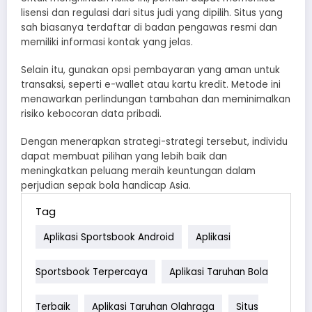
lisensi dan regulasi dari situs judi yang dipilih. Situs yang
sah biasanya terdaftar di badan pengawas resmi dan
memiliki informasi kontak yang jelas.
Selain itu, gunakan opsi pembayaran yang aman untuk
transaksi, seperti e-wallet atau kartu kredit. Metode ini
menawarkan perlindungan tambahan dan meminimalkan
risiko kebocoran data pribadi.
Dengan menerapkan strategi-strategi tersebut, individu
dapat membuat pilihan yang lebih baik dan
meningkatkan peluang meraih keuntungan dalam
perjudian sepak bola handicap Asia.
Tag
Aplikasi Sportsbook Android
Aplikasi
Sportsbook Terpercaya
Aplikasi Taruhan Bola
Terbaik
Aplikasi Taruhan Olahraga
Situs