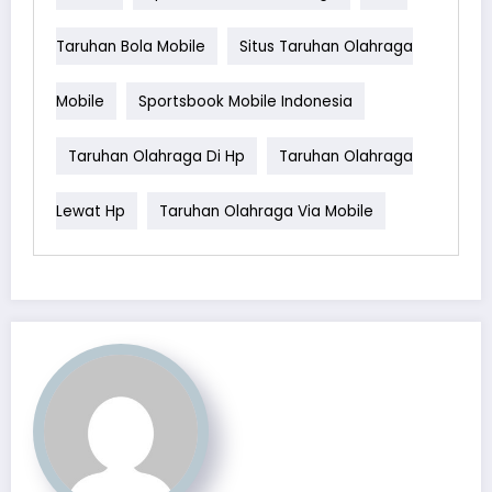
Taruhan Bola Mobile
Situs Taruhan Olahraga
Mobile
Sportsbook Mobile Indonesia
Taruhan Olahraga Di Hp
Taruhan Olahraga
Lewat Hp
Taruhan Olahraga Via Mobile