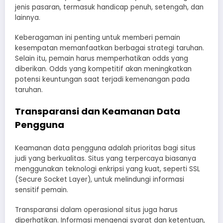
jenis pasaran, termasuk handicap penuh, setengah, dan
lainnya.
Keberagaman ini penting untuk memberi pemain
kesempatan memanfaatkan berbagai strategi taruhan.
Selain itu, pemain harus memperhatikan odds yang
diberikan. Odds yang kompetitif akan meningkatkan
potensi keuntungan saat terjadi kemenangan pada
taruhan.
Transparansi dan Keamanan Data
Pengguna
Keamanan data pengguna adalah prioritas bagi situs
judi yang berkualitas. Situs yang terpercaya biasanya
menggunakan teknologi enkripsi yang kuat, seperti SSL
(Secure Socket Layer), untuk melindungi informasi
sensitif pemain.
Transparansi dalam operasional situs juga harus
diperhatikan. Informasi mengenai syarat dan ketentuan,