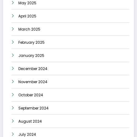
May 2025
April 2025
March 2025
February 2025
January 2025
December 2024
November 2024
October 2024
September 2024
August 2024
July 2024