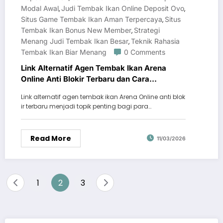
Modal Awal
Judi Tembak Ikan Online Deposit Ovo
,
,
Situs Game Tembak Ikan Aman Terpercaya
Situs
,
Tembak Ikan Bonus New Member
Strategi
,
Menang Judi Tembak Ikan Besar
Teknik Rahasia
,
Tembak Ikan Biar Menang
0 Comments
Link Alternatif Agen Tembak Ikan Arena
Online Anti Blokir Terbaru dan Cara
Mengaksesnya
Link alternatif agen tembak ikan Arena Online anti blok
ir terbaru menjadi topik penting bagi para…
Read More
11/03/2026
Posts
1
2
3
pagination