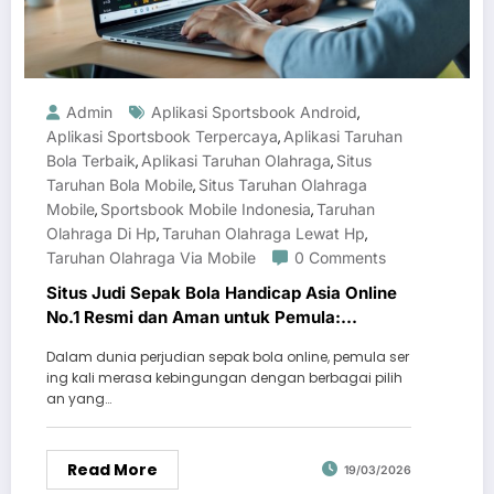
Admin
Aplikasi Sportsbook Android
,
Aplikasi Sportsbook Terpercaya
Aplikasi Taruhan
,
Bola Terbaik
Aplikasi Taruhan Olahraga
Situs
,
,
Taruhan Bola Mobile
Situs Taruhan Olahraga
,
Mobile
Sportsbook Mobile Indonesia
Taruhan
,
,
Olahraga Di Hp
Taruhan Olahraga Lewat Hp
,
,
Taruhan Olahraga Via Mobile
0 Comments
Situs Judi Sepak Bola Handicap Asia Online
No.1 Resmi dan Aman untuk Pemula:
Panduan Lengkap untuk Memulai
Dalam dunia perjudian sepak bola online, pemula ser
ing kali merasa kebingungan dengan berbagai pilih
an yang…
Read More
19/03/2026