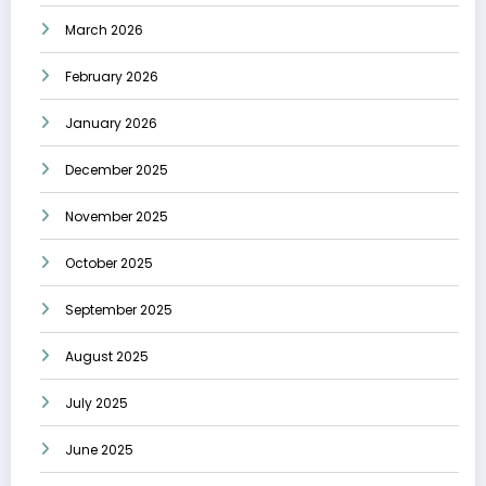
March 2026
February 2026
January 2026
December 2025
November 2025
October 2025
September 2025
August 2025
July 2025
June 2025