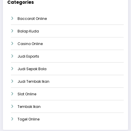
Categories
Baccarat Online
Balap Kuda
Casino Online
Judi Esports
Judi Sepak Bola
Judi Tembak Ikan
Slot Online
Tembak Ikan
Togel Online