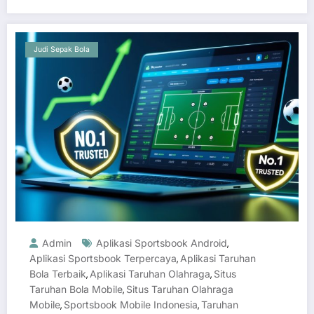
Judi Sepak Bola
Admin
Aplikasi Sportsbook Android
,
Aplikasi Sportsbook Terpercaya
Aplikasi Taruhan
,
Bola Terbaik
Aplikasi Taruhan Olahraga
Situs
,
,
Taruhan Bola Mobile
Situs Taruhan Olahraga
,
Mobile
Sportsbook Mobile Indonesia
Taruhan
,
,