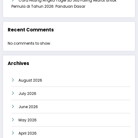
Cara Hitung Angka Togel 3D Jitu Paling Akurat untuk
Pemula di Tahun 2026: Panduan Dasar
Recent Comments
No comments to show.
Archives
August 2026
July 2026
June 2026
May 2026
April 2026