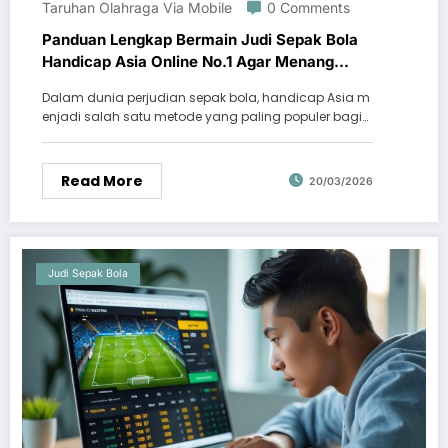
Taruhan Olahraga Via Mobile
0 Comments
Panduan Lengkap Bermain Judi Sepak Bola
Handicap Asia Online No.1 Agar Menang
Dengan Strategi Efektif
Dalam dunia perjudian sepak bola, handicap Asia m
enjadi salah satu metode yang paling populer bagi…
Read More
20/03/2026
Judi Sepak Bola