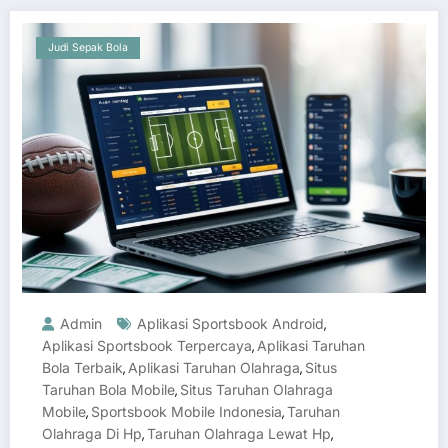
Judi Sepak Bola
Admin
Aplikasi Sportsbook Android
,
Aplikasi Sportsbook Terpercaya
Aplikasi Taruhan
,
Bola Terbaik
Aplikasi Taruhan Olahraga
Situs
,
,
Taruhan Bola Mobile
Situs Taruhan Olahraga
,
Mobile
Sportsbook Mobile Indonesia
Taruhan
,
,
Olahraga Di Hp
Taruhan Olahraga Lewat Hp
,
,