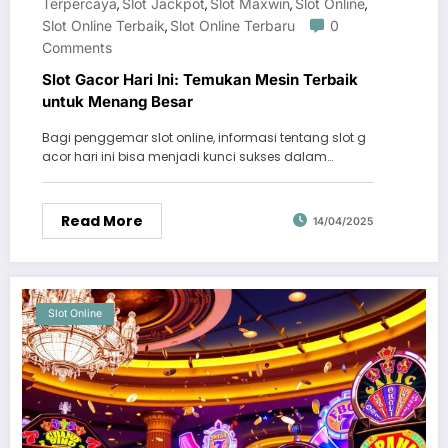
Terpercaya
Slot Jackpot
Slot Maxwin
Slot Online
,
,
,
,
Slot Online Terbaik
Slot Online Terbaru
0
,
Comments
Slot Gacor Hari Ini: Temukan Mesin Terbaik
untuk Menang Besar
Bagi penggemar slot online, informasi tentang slot g
acor hari ini bisa menjadi kunci sukses dalam…
Read More
14/04/2025
Slot Online