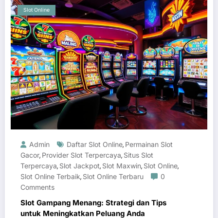
Slot Online
Admin
Daftar Slot Online
Permainan Slot
,
Gacor
Provider Slot Terpercaya
Situs Slot
,
,
Terpercaya
Slot Jackpot
Slot Maxwin
Slot Online
,
,
,
,
Slot Online Terbaik
Slot Online Terbaru
0
,
Comments
Slot Gampang Menang: Strategi dan Tips
untuk Meningkatkan Peluang Anda