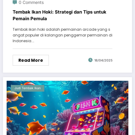
0 Comments
Tembak Ikan Hoki: Strategi dan Tips untuk
Pemain Pemula
Tembak ikan hoki adalah permainan arcade yang s
angat populer di kalangan penggemar permainan di
Indonesia.…
Read More
18/04/2025
Judi Tembak Ikan