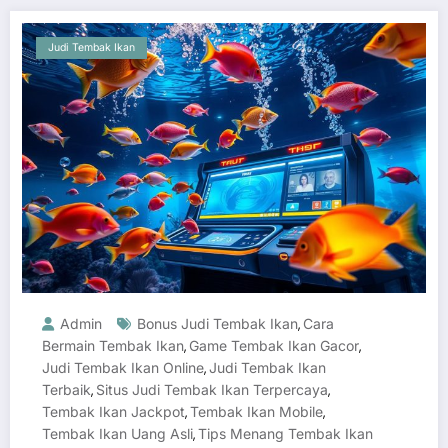
Judi Tembak Ikan
Admin
Bonus Judi Tembak Ikan
Cara
,
Bermain Tembak Ikan
Game Tembak Ikan Gacor
,
,
Judi Tembak Ikan Online
Judi Tembak Ikan
,
Terbaik
Situs Judi Tembak Ikan Terpercaya
,
,
Tembak Ikan Jackpot
Tembak Ikan Mobile
,
,
Tembak Ikan Uang Asli
Tips Menang Tembak Ikan
,