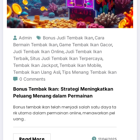
Admin
Bonus Judi Tembak Ikan
Cara
,
Bermain Tembak Ikan
Game Tembak Ikan Gacor
,
,
Judi Tembak Ikan Online
Judi Tembak Ikan
,
Terbaik
Situs Judi Tembak Ikan Terpercaya
,
,
Tembak Ikan Jackpot
Tembak Ikan Mobile
,
,
Tembak Ikan Uang Asli
Tips Menang Tembak Ikan
,
0 Comments
Bonus Tembak Ikan: Strategi Meningkatkan
Peluang Menang dalam Permainan
Bonus tembak ikan telah menjadi salah satu daya ta
rik utama dalam permainan online, menawarkan pel
uang…
Read More
17/04/2025