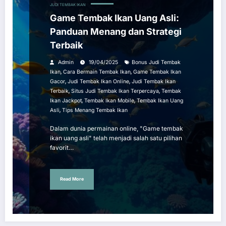
JUDI TEMBAK IKAN
Game Tembak Ikan Uang Asli:
Panduan Menang dan Strategi
Terbaik
Admin
19/04/2025
Bonus Judi Tembak
,
,
Ikan
Cara Bermain Tembak Ikan
Game Tembak Ikan
,
,
Gacor
Judi Tembak Ikan Online
Judi Tembak Ikan
,
,
Terbaik
Situs Judi Tembak Ikan Terpercaya
Tembak
,
,
Ikan Jackpot
Tembak Ikan Mobile
Tembak Ikan Uang
,
Asli
Tips Menang Tembak Ikan
Dalam dunia permainan online, "Game tembak
ikan uang asli" telah menjadi salah satu pilihan
favorit…
Read More