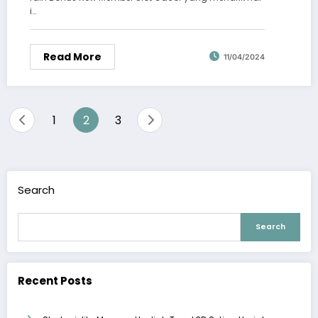
i…
Read More
11/04/2024
Posts
1
2
3
pagination
Search
Search
Recent Posts