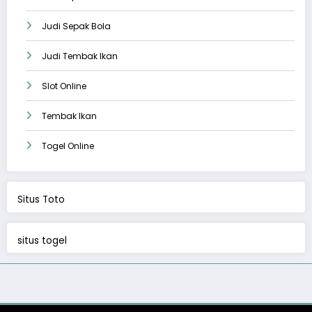
Judi Sepak Bola
Judi Tembak Ikan
Slot Online
Tembak Ikan
Togel Online
Situs Toto
situs togel