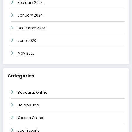
February 2024
January 2024
December 2023
June 2023
May 2023
Categories
Baccarat Online
Balap Kuda
Casino Online
Judi Esports