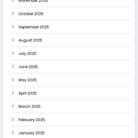
November 2025
October 2025
September 2025
August 2025
July 2025
June 2025
May 2025
April 2025
March 2025
February 2025
January 2025