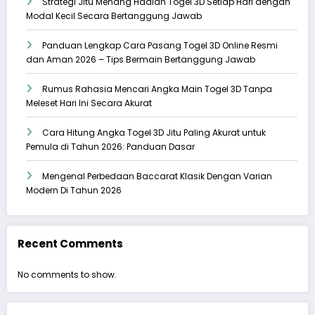
Strategi Jitu Menang Hadiah Togel 3D Setiap Hari dengan
Modal Kecil Secara Bertanggung Jawab
Panduan Lengkap Cara Pasang Togel 3D Online Resmi
dan Aman 2026 – Tips Bermain Bertanggung Jawab
Rumus Rahasia Mencari Angka Main Togel 3D Tanpa
Meleset Hari Ini Secara Akurat
Cara Hitung Angka Togel 3D Jitu Paling Akurat untuk
Pemula di Tahun 2026: Panduan Dasar
Mengenal Perbedaan Baccarat Klasik Dengan Varian
Modern Di Tahun 2026
Recent Comments
No comments to show.