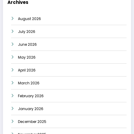
Archives
August 2026
July 2026
June 2026
May 2026
April 2026
March 2026
February 2026
January 2026
December 2025