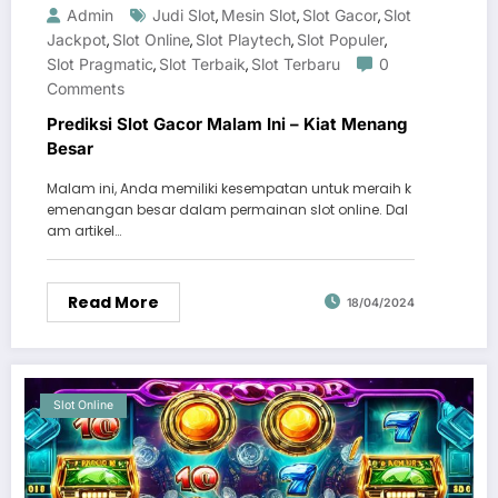
Admin
Judi Slot
Mesin Slot
Slot Gacor
Slot
,
,
,
Jackpot
Slot Online
Slot Playtech
Slot Populer
,
,
,
,
Slot Pragmatic
Slot Terbaik
Slot Terbaru
0
,
,
Comments
Prediksi Slot Gacor Malam Ini – Kiat Menang
Besar
Malam ini, Anda memiliki kesempatan untuk meraih k
emenangan besar dalam permainan slot online. Dal
am artikel…
Read More
18/04/2024
Slot Online