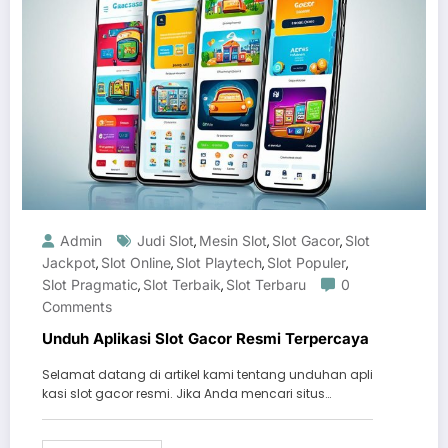
Admin
Judi Slot
Mesin Slot
Slot Gacor
Slot
,
,
,
Jackpot
Slot Online
Slot Playtech
Slot Populer
,
,
,
,
Slot Pragmatic
Slot Terbaik
Slot Terbaru
0
,
,
Comments
Unduh Aplikasi Slot Gacor Resmi Terpercaya
Selamat datang di artikel kami tentang unduhan apli
kasi slot gacor resmi. Jika Anda mencari situs…