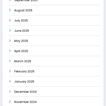
September 2025
August 2025
July 2025
June 2025
May 2025
April 2025
March 2025
February 2025
January 2025
December 2024
November 2024