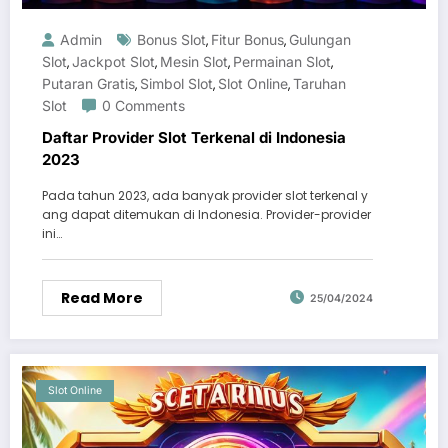
Admin
Bonus Slot
Fitur Bonus
Gulungan
,
,
Slot
Jackpot Slot
Mesin Slot
Permainan Slot
,
,
,
,
Putaran Gratis
Simbol Slot
Slot Online
Taruhan
,
,
,
Slot
0 Comments
Daftar Provider Slot Terkenal di Indonesia
2023
Pada tahun 2023, ada banyak provider slot terkenal y
ang dapat ditemukan di Indonesia. Provider-provider
ini…
Read More
25/04/2024
Slot Online