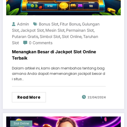
Admin
Bonus Slot
Fitur Bonus
Gulungan
,
,
Slot
Jackpot Slot
Mesin Slot
Permainan Slot
,
,
,
,
Putaran Gratis
Simbol Slot
Slot Online
Taruhan
,
,
,
Slot
0 Comments
Menangkan Besar di Jackpot Slot Online
Terbaik
Dalam artikel ini, kami akan membahas tentang bag
aimana Anda dapat memenangkan jackpot besar d
i situs…
Read More
22/04/2024
Slot Online