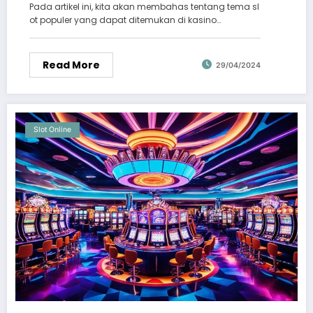
Pada artikel ini, kita akan membahas tentang tema sl
ot populer yang dapat ditemukan di kasino…
Read More
29/04/2024
Slot Online