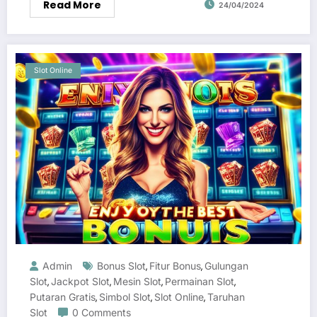
Read More
24/04/2024
Slot Online
Admin
Bonus Slot
Fitur Bonus
Gulungan
,
,
Slot
Jackpot Slot
Mesin Slot
Permainan Slot
,
,
,
,
Putaran Gratis
Simbol Slot
Slot Online
Taruhan
,
,
,
Slot
0 Comments