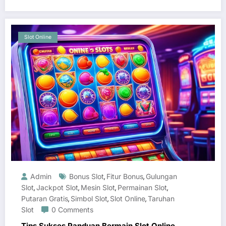
Slot Online
Admin
Bonus Slot
Fitur Bonus
Gulungan
,
,
Slot
Jackpot Slot
Mesin Slot
Permainan Slot
,
,
,
,
Putaran Gratis
Simbol Slot
Slot Online
Taruhan
,
,
,
Slot
0 Comments
Tips Sukses Panduan Bermain Slot Online