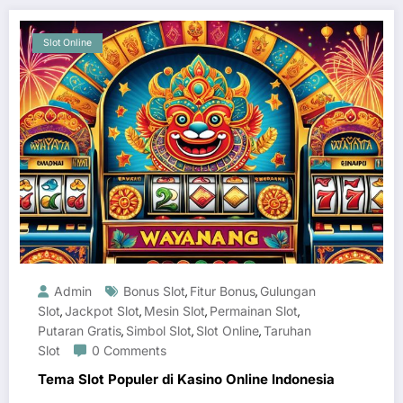
Slot Online
Admin
Bonus Slot
Fitur Bonus
Gulungan
,
,
Slot
Jackpot Slot
Mesin Slot
Permainan Slot
,
,
,
,
Putaran Gratis
Simbol Slot
Slot Online
Taruhan
,
,
,
Slot
0 Comments
Tema Slot Populer di Kasino Online Indonesia