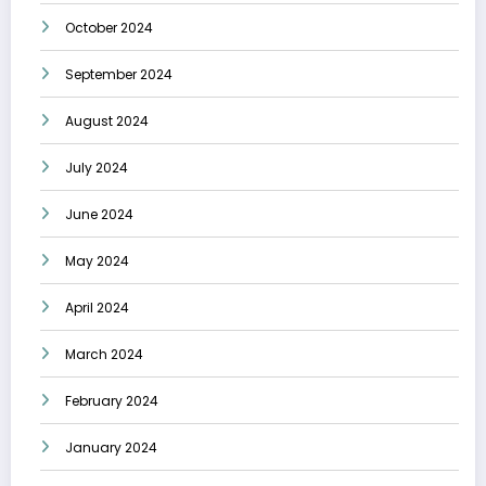
October 2024
September 2024
August 2024
July 2024
June 2024
May 2024
April 2024
March 2024
February 2024
January 2024