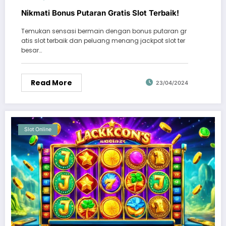
Nikmati Bonus Putaran Gratis Slot Terbaik!
Temukan sensasi bermain dengan bonus putaran gr
atis slot terbaik dan peluang menang jackpot slot ter
besar…
Read More
23/04/2024
Slot Online