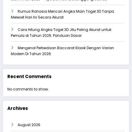
Rumus Rahasia Mencari Angka Main Togel 3D Tanpa
Meleset Hari Ini Secara Akurat
Cara Hitung Angka Togel 3D Jitu Paling Akurat untuk
Pemula di Tahun 2026: Panduan Dasar
Mengenal Perbedaan Baccarat Klasik Dengan Varian
Modern Di Tahun 2026
Recent Comments
No comments to show.
Archives
August 2026