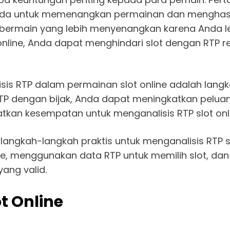
Anda untuk memenangkan permainan dan menghasi
bermain yang lebih menyenangkan karena Anda 
t online, Anda dapat menghindari slot dengan RT
is RTP dalam permainan slot online adalah lang
 RTP dengan bijak, Anda dapat meningkatkan pe
atkan kesempatan untuk menganalisis RTP slot o
 langkah-langkah praktis untuk menganalisis RTP s
ne, menggunakan data RTP untuk memilih slot, d
yang valid.
t Online