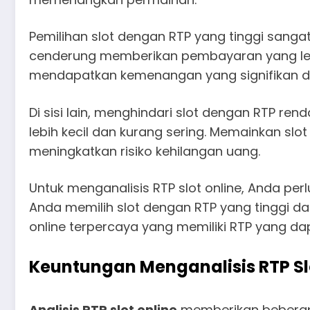
Pemilihan slot dengan RTP yang tinggi sang
cenderung memberikan pembayaran yang lebih 
mendapatkan kemenangan yang signifikan d
Di sisi lain, menghindari slot dengan RTP 
lebih kecil dan kurang sering. Memainkan 
meningkatkan risiko kehilangan uang.
Untuk menganalisis RTP slot online, Anda per
Anda memilih slot dengan RTP yang tinggi d
online terpercaya yang memiliki RTP yang da
Keuntungan Menganalisis RTP Sl
Analisis RTP slot online
memberikan beberapa