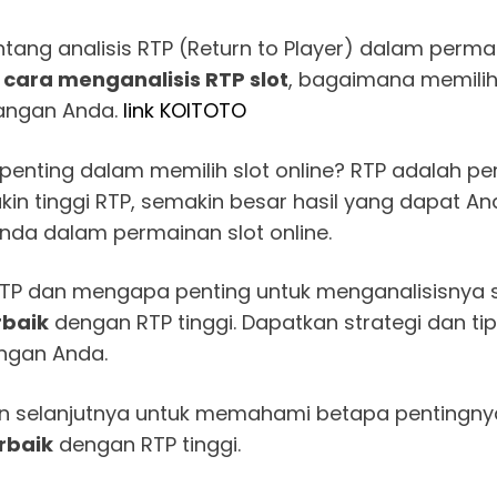
ng analisis RTP (Return to Player) dalam permaina
g
cara menganalisis RTP slot
, bagaimana memili
nangan Anda.
link KOITOTO
nting dalam memilih slot online? RTP adalah per
n tinggi RTP, semakin besar hasil yang dapat An
da dalam permainan slot online.
RTP dan mengapa penting untuk menganalisisnya s
rbaik
dengan RTP tinggi. Dapatkan strategi dan tip
ngan Anda.
gian selanjutnya untuk memahami betapa pentingn
erbaik
dengan RTP tinggi.