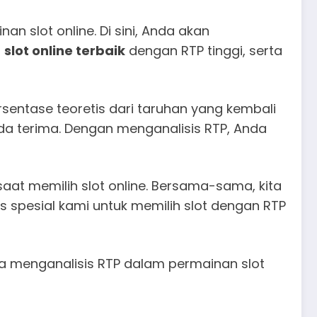
n slot online. Di sini, Anda akan
h
slot online terbaik
dengan RTP tinggi, serta
sentase teoretis dari taruhan yang kembali
da terima. Dengan menganalisis RTP, Anda
aat memilih slot online. Bersama-sama, kita
s spesial kami untuk memilih slot dengan RTP
ya menganalisis RTP dalam permainan slot