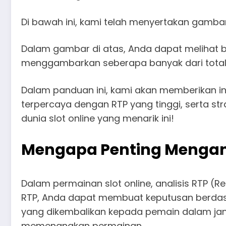
Di bawah ini, kami telah menyertakan gambar
Dalam gambar di atas, Anda dapat melihat b
menggambarkan seberapa banyak dari total
Dalam panduan ini, kami akan memberikan inf
terpercaya dengan RTP yang tinggi, serta st
dunia slot online yang menarik ini!
Mengapa Penting Menganal
Dalam permainan slot online, analisis RTP (
RTP, Anda dapat membuat keputusan berdasa
yang dikembalikan kepada pemain dalam jang
memenangkan permainan.