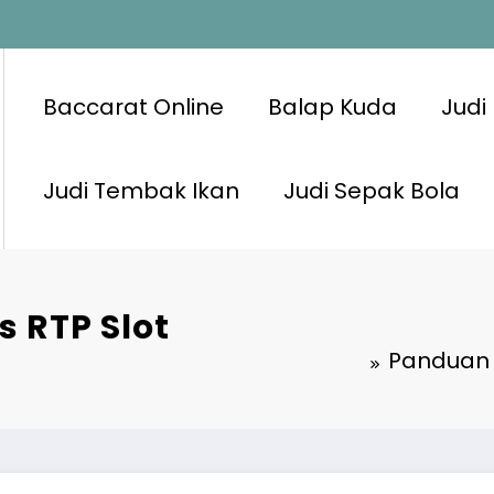
Baccarat Online
Balap Kuda
Judi
Judi Tembak Ikan
Judi Sepak Bola
 RTP Slot
Panduan L