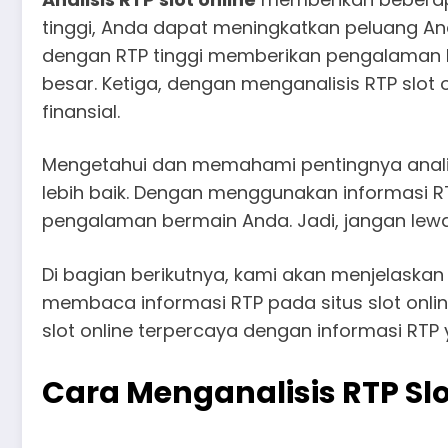
tinggi, Anda dapat meningkatkan peluang 
dengan RTP tinggi memberikan pengalaman 
besar. Ketiga, dengan menganalisis RTP slo
finansial.
Mengetahui dan memahami pentingnya analis
lebih baik. Dengan menggunakan informasi
pengalaman bermain Anda. Jadi, jangan lew
Di bagian berikutnya, kami akan menjelaskan
membaca informasi RTP pada situs slot onli
slot online terpercaya dengan informasi RTP 
Cara Menganalisis RTP Slo