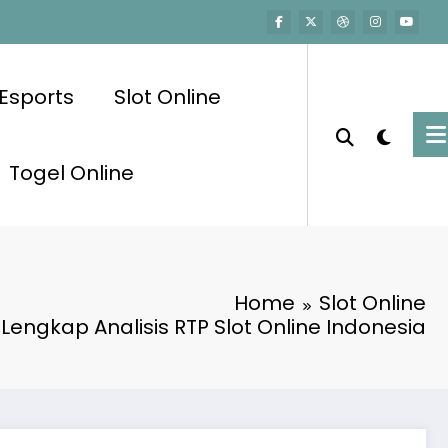
 Esports
Slot Online
Togel Online
Home
Slot Online
engkap Analisis RTP Slot Online Indonesia