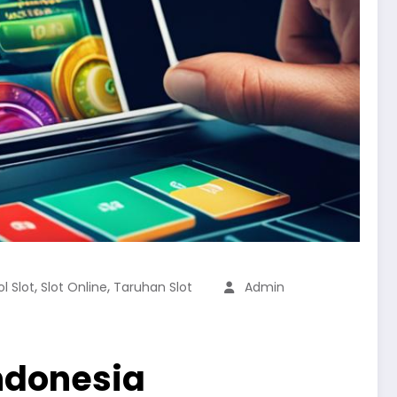
,
,
l Slot
Slot Online
Taruhan Slot
Admin
Indonesia