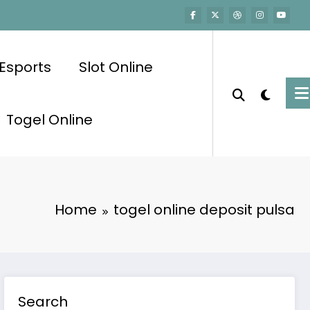
 Esports
Slot Online
Togel Online
Home
togel online deposit pulsa
Search