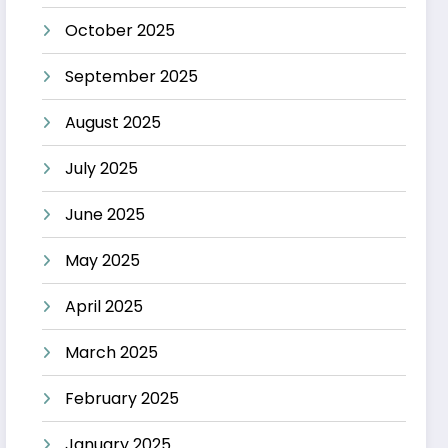
October 2025
September 2025
August 2025
July 2025
June 2025
May 2025
April 2025
March 2025
February 2025
January 2025