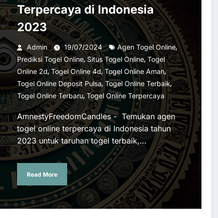
Terpercaya di Indonesia
2023
,
Admin
19/07/2024
Agen Togel Online
,
,
Prediksi Togel Online
Situs Togel Online
Togel
,
,
,
Online 2d
Togel Online 4d
Togel Online Aman
,
,
Togel Online Deposit Pulsa
Togel Online Terbaik
,
Togel Online Terbaru
Togel Online Terpercaya
AmnestyFreedomCandles - Temukan agen
togel online terpercaya di Indonesia tahun
2023 untuk taruhan togel terbaik,…
Read More