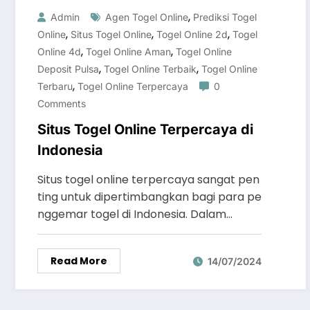
,
Admin
Agen Togel Online
Prediksi Togel
,
,
,
Online
Situs Togel Online
Togel Online 2d
Togel
,
,
Online 4d
Togel Online Aman
Togel Online
,
,
Deposit Pulsa
Togel Online Terbaik
Togel Online
,
Terbaru
Togel Online Terpercaya
0
Comments
Situs Togel Online Terpercaya di
Indonesia
Situs togel online terpercaya sangat pen
ting untuk dipertimbangkan bagi para pe
nggemar togel di Indonesia. Dalam…
Read More
14/07/2024