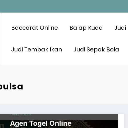
Baccarat Online
Balap Kuda
Judi
Judi Tembak Ikan
Judi Sepak Bola
 pulsa
TOGEL ONLINE
Agen Togel Online