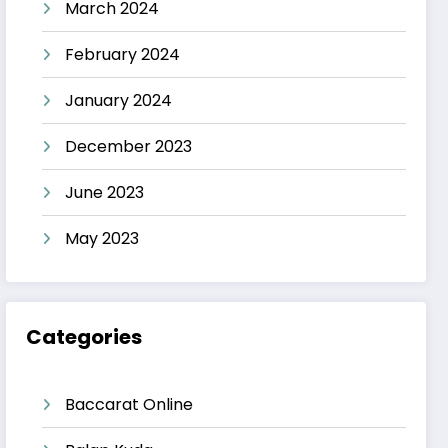
March 2024
February 2024
January 2024
December 2023
June 2023
May 2023
Categories
Baccarat Online