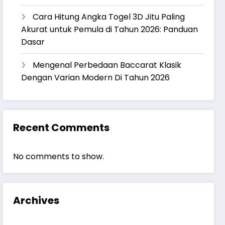
Cara Hitung Angka Togel 3D Jitu Paling
Akurat untuk Pemula di Tahun 2026: Panduan
Dasar
Mengenal Perbedaan Baccarat Klasik
Dengan Varian Modern Di Tahun 2026
Recent Comments
No comments to show.
Archives