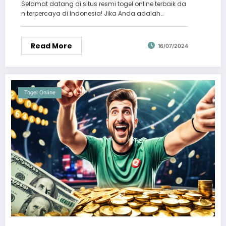
Selamat datang di situs resmi togel online terbaik da
n terpercaya di Indonesia! Jika Anda adalah…
Read More
16/07/2024
Togel Online