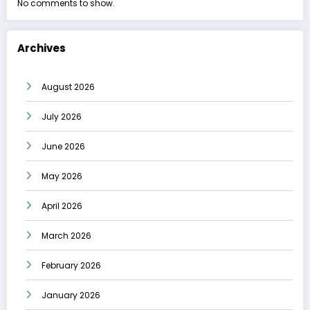
No comments to show.
Archives
August 2026
July 2026
June 2026
May 2026
April 2026
March 2026
February 2026
January 2026