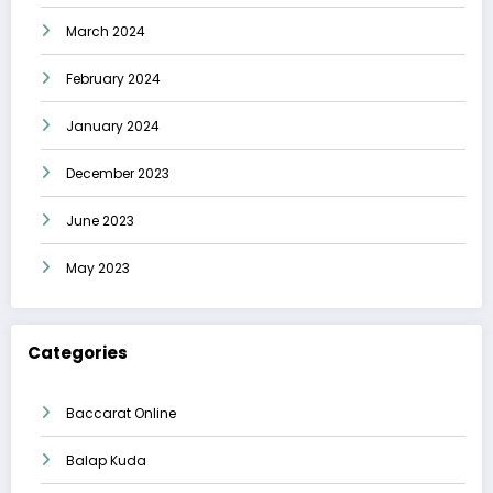
March 2024
February 2024
January 2024
December 2023
June 2023
May 2023
Categories
Baccarat Online
Balap Kuda