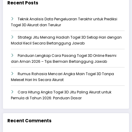
Recent Posts
Teknik Analisis Data Pengeluaran Terakhir untuk Prediksi
Togel 3D Akurat dan Terukur
Strategi Jitu Menang Hadiah Togel 3D Setiap Hari dengan
Modal Kecil Secara Bertanggung Jawab
Panduan Lengkap Cara Pasang Togel 3D Online Resmi
dan Aman 2026 – Tips Bermain Bertanggung Jawab
Rumus Rahasia Mencari Angka Main Togel 3D Tanpa
Meleset Hari Ini Secara Akurat
Cara Hitung Angka Togel 3D Jitu Paling Akurat untuk
Pemula di Tahun 2026: Panduan Dasar
Recent Comments