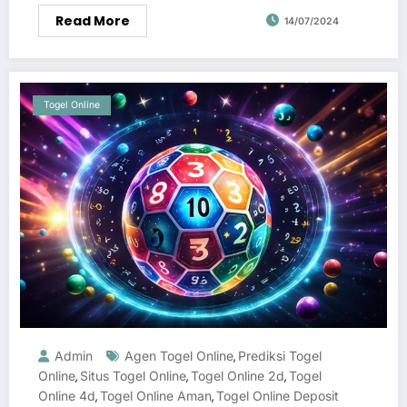
Read More
14/07/2024
Togel Online
Admin
Agen Togel Online
Prediksi Togel
,
Online
Situs Togel Online
Togel Online 2d
Togel
,
,
,
Online 4d
Togel Online Aman
Togel Online Deposit
,
,