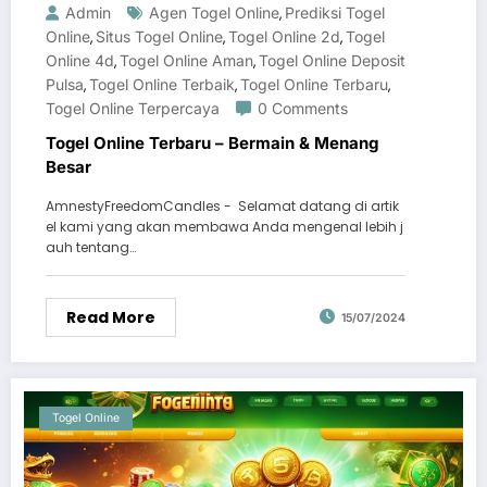
Admin
Agen Togel Online
Prediksi Togel
,
Online
Situs Togel Online
Togel Online 2d
Togel
,
,
,
Online 4d
Togel Online Aman
Togel Online Deposit
,
,
Pulsa
Togel Online Terbaik
Togel Online Terbaru
,
,
,
Togel Online Terpercaya
0 Comments
Togel Online Terbaru – Bermain & Menang
Besar
AmnestyFreedomCandles - Selamat datang di artik
el kami yang akan membawa Anda mengenal lebih j
auh tentang…
Read More
15/07/2024
Togel Online