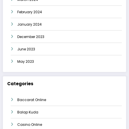
February 2024
January 2024
December 2023
June 2023
May 2023
Categories
Baccarat Online
Balap Kuda
Casino Online