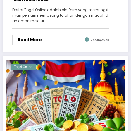
Daftar Togel Online adalah platform yang memungki
nkan pemain memasang taruhan dengan mudah d
an aman melalui…
Read More
28/06/2025
Togel Online