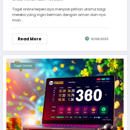
Togel online terpercaya menjadi pilihan utama bagi
mereka yang ingin bermain dengan aman dan nya
man.…
Read More
12/06/2025
Togel Online