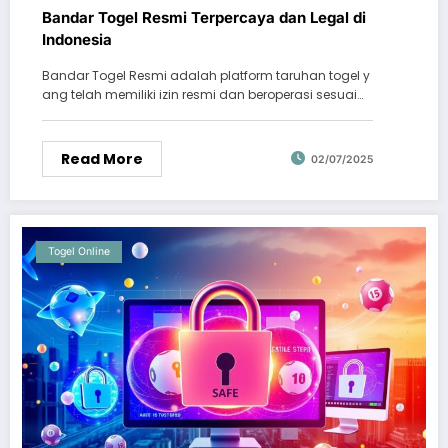
Bandar Togel Resmi Terpercaya dan Legal di
Indonesia
Bandar Togel Resmi adalah platform taruhan togel y
ang telah memiliki izin resmi dan beroperasi sesuai…
Read More
02/07/2025
Togel Online