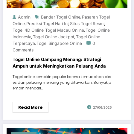
Admin
Bandar Togel Online
Pasaran Togel
,
Online
Prediksi Togel Hari Ini
Situs Togel Resmi
,
,
,
Togel 4D Online
Togel Macau Online
Togel Online
,
,
Indonesia
Togel Online Jackpot
Togel Online
,
,
Terpercaya
Togel Singapore Online
0
,
Comments
Togel Online Gampang Menang: Strategi
Ampuh untuk Meningkatkan Peluang Anda
Togel online semakin populer karena kemudahan aks
es dan peluang menang yang ditawarkan. Banyak p
emain mencari…
Read More
27/06/2025