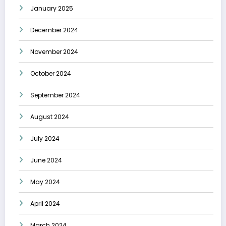
January 2025
December 2024
November 2024
October 2024
September 2024
August 2024
July 2024
June 2024
May 2024
April 2024
March 2024