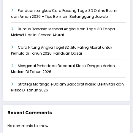
Panduan Lengkap Cara Pasang Togel 3D Online Resmi
dan Aman 2026 – Tips Bermain Bertanggung Jawab
Rumus Rahasia Mencari Angka Main Togel 3D Tanpa
Meleset Hari Ini Secara Akurat
Cara Hitung Angka Togel 3D Jitu Paling Akurat untuk
Pemula di Tahun 2026: Panduan Dasar
Mengenal Perbedaan Baccarat Klasik Dengan Varian
Modern Di Tahun 2026
Strategi Martingale Dalam Baccarat Klasik: Efektivitas dan
Risiko Di Tahun 2026
Recent Comments
No comments to show.