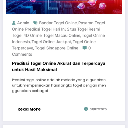
Admin
Bandar Togel Online
Pasaran Togel
,
Online
Prediksi Togel Hari Ini
Situs Togel Resmi
,
,
,
Togel 4D Online
Togel Macau Online
Togel Online
,
,
Indonesia
Togel Online Jackpot
Togel Online
,
,
Terpercaya
Togel Singapore Online
0
,
Comments
Prediksi Togel Online Akurat dan Terpercaya
untuk Hasil Maksimal
Prediksi togel online adalah metode yang digunakan
untuk memperkirakan hasil angka togel dengan men
ggunakan berbagai…
Read More
01/07/2025