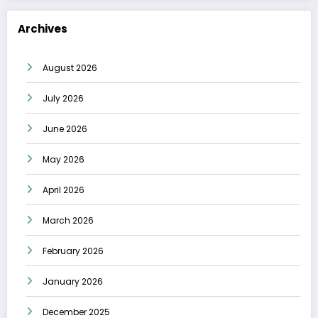
Archives
August 2026
July 2026
June 2026
May 2026
April 2026
March 2026
February 2026
January 2026
December 2025