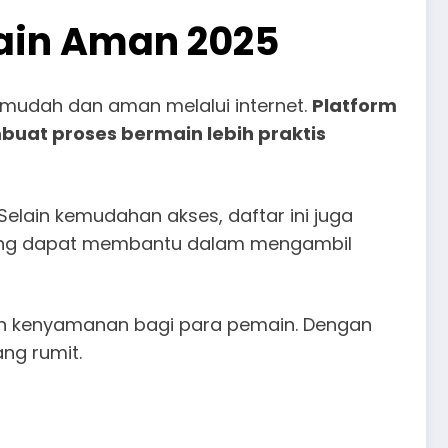
Main Aman 2025
mudah dan aman melalui internet.
Platform
uat proses bermain lebih praktis
 Selain kemudahan akses, daftar ini juga
s yang dapat membantu dalam mengambil
n kenyamanan bagi para pemain. Dengan
ng rumit.