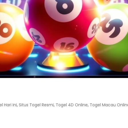
,
,
,
l Hari Ini
Situs Togel Resmi
Togel 4D Online
Togel Macau Onlin