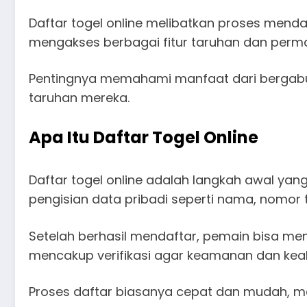
Daftar togel online melibatkan proses menda
mengakses berbagai fitur taruhan dan perma
Pentingnya memahami manfaat dari bergabun
taruhan mereka.
Apa Itu Daftar Togel Online
Daftar togel online adalah langkah awal yang
pengisian data pribadi seperti nama, nomor
Setelah berhasil mendaftar, pemain bisa meng
mencakup verifikasi agar keamanan dan kea
Proses daftar biasanya cepat dan mudah, m