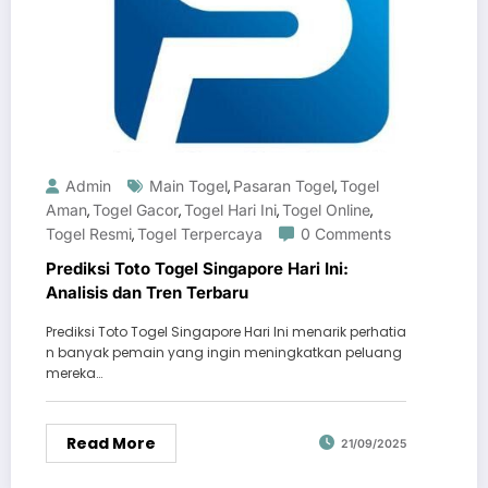
Admin
Main Togel
Pasaran Togel
Togel
,
,
Aman
Togel Gacor
Togel Hari Ini
Togel Online
,
,
,
,
Togel Resmi
Togel Terpercaya
0 Comments
,
Prediksi Toto Togel Singapore Hari Ini:
Analisis dan Tren Terbaru
Prediksi Toto Togel Singapore Hari Ini menarik perhatia
n banyak pemain yang ingin meningkatkan peluang
mereka…
Read More
21/09/2025