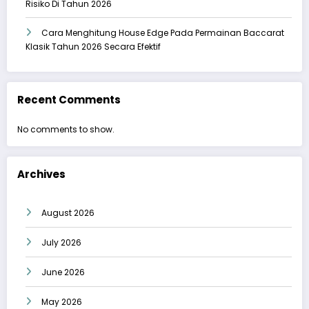
Risiko Di Tahun 2026
Cara Menghitung House Edge Pada Permainan Baccarat
Klasik Tahun 2026 Secara Efektif
Recent Comments
No comments to show.
Archives
August 2026
July 2026
June 2026
May 2026