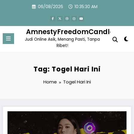
Skip
06/08/2026
10:35:31 AM
to
content
AmnestyFreedomCandles
Judi Online Asik, Menang Pasti, Tanpa
Ribet!
Tag: Togel Hari Ini
Home
Togel Hari Ini