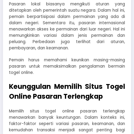
Pasaran lokal biasanya mengikuti aturan yang
ditetapkan oleh pemerintah suatu negara. Dalam hal ini,
pemain berpartisipasi dalam permainan yang ada di
dalam negeri. Sementara itu, pasaran internasional
menawarkan akses ke permainan dari luar negeri. Hal ini
memungkinkan variasi dalam jenis permainan dan
peluang. Perbedaan juga terlihat dari aturan,
pembayaran, dan keamanan.
Pemain harus memahami keunikan masing-masing
pasaran untuk memaksimalkan pengalaman bermain
togel online.
Keunggulan Memilih Situs Togel
Online Pasaran Terlengkap
Memilih situs togel online pasaran terlengkap
menawarkan banyak keuntungan. Dalam konteks ini,
faktor-faktor seperti variasi pasaran, keamanan, dan
kemudahan transaksi menjadi sangat penting bagi