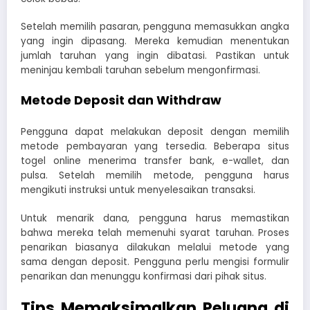
Setelah memilih pasaran, pengguna memasukkan angka
yang ingin dipasang. Mereka kemudian menentukan
jumlah taruhan yang ingin dibatasi. Pastikan untuk
meninjau kembali taruhan sebelum mengonfirmasi.
Metode Deposit dan Withdraw
Pengguna dapat melakukan deposit dengan memilih
metode pembayaran yang tersedia. Beberapa situs
togel online menerima transfer bank, e-wallet, dan
pulsa. Setelah memilih metode, pengguna harus
mengikuti instruksi untuk menyelesaikan transaksi.
Untuk menarik dana, pengguna harus memastikan
bahwa mereka telah memenuhi syarat taruhan. Proses
penarikan biasanya dilakukan melalui metode yang
sama dengan deposit. Pengguna perlu mengisi formulir
penarikan dan menunggu konfirmasi dari pihak situs.
Tips Memaksimalkan Peluang di