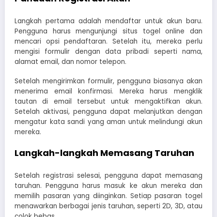
Langkah pertama adalah mendaftar untuk akun baru.
Pengguna harus mengunjungi situs togel online dan
mencari opsi pendaftaran. Setelah itu, mereka perlu
mengisi formulir dengan data pribadi seperti nama,
alamat email, dan nomor telepon.
Setelah mengirimkan formulir, pengguna biasanya akan
menerima email konfirmasi. Mereka harus mengklik
tautan di email tersebut untuk mengaktifkan akun.
Setelah aktivasi, pengguna dapat melanjutkan dengan
mengatur kata sandi yang aman untuk melindungi akun
mereka.
Langkah-langkah Memasang Taruhan
Setelah registrasi selesai, pengguna dapat memasang
taruhan. Pengguna harus masuk ke akun mereka dan
memilih pasaran yang diinginkan. Setiap pasaran togel
menawarkan berbagai jenis taruhan, seperti 2D, 3D, atau
colok bebas.