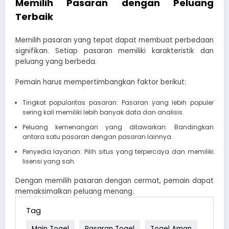
Memilih Pasaran dengan Peluang
Terbaik
Memilih pasaran yang tepat dapat membuat perbedaan
signifikan. Setiap pasaran memiliki karakteristik dan
peluang yang berbeda.
Pemain harus mempertimbangkan faktor berikut:
Tingkat popularitas pasaran: Pasaran yang lebih populer
sering kali memiliki lebih banyak data dan analisis.
Peluang kemenangan yang ditawarkan: Bandingkan
antara satu pasaran dengan pasaran lainnya.
Penyedia layanan: Pilih situs yang terpercaya dan memiliki
lisensi yang sah.
Dengan memilih pasaran dengan cermat, pemain dapat
memaksimalkan peluang menang.
Tag
Main Togel
Pasaran Togel
Togel Aman