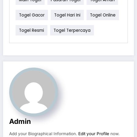
Togel Gacor
Togel Hari Ini
Togel Online
Togel Resmi
Togel Terpercaya
Admin
Add your Biographical Information.
Edit your Profile
now.