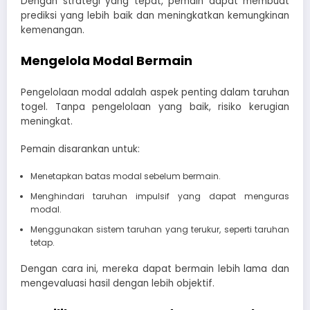
Dengan strategi yang tepat, pemain dapat membuat
prediksi yang lebih baik dan meningkatkan kemungkinan
kemenangan.
Mengelola Modal Bermain
Pengelolaan modal adalah aspek penting dalam taruhan
togel. Tanpa pengelolaan yang baik, risiko kerugian
meningkat.
Pemain disarankan untuk:
Menetapkan batas modal sebelum bermain.
Menghindari taruhan impulsif yang dapat menguras
modal.
Menggunakan sistem taruhan yang terukur, seperti taruhan
tetap.
Dengan cara ini, mereka dapat bermain lebih lama dan
mengevaluasi hasil dengan lebih objektif.