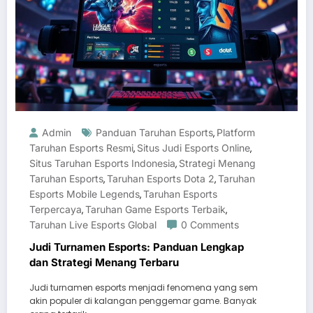
Admin
Panduan Taruhan Esports
Platform
,
Taruhan Esports Resmi
Situs Judi Esports Online
,
,
Situs Taruhan Esports Indonesia
Strategi Menang
,
Taruhan Esports
Taruhan Esports Dota 2
Taruhan
,
,
Esports Mobile Legends
Taruhan Esports
,
Terpercaya
Taruhan Game Esports Terbaik
,
,
Taruhan Live Esports Global
0 Comments
Judi Turnamen Esports: Panduan Lengkap
dan Strategi Menang Terbaru
Judi turnamen esports menjadi fenomena yang sem
akin populer di kalangan penggemar game. Banyak