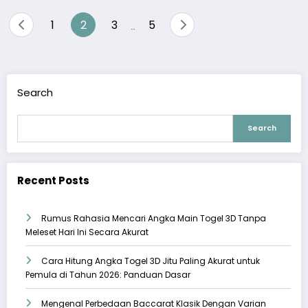
Posts
1
2
3
5
…
pagination
Search
Search
Recent Posts
Rumus Rahasia Mencari Angka Main Togel 3D Tanpa
Meleset Hari Ini Secara Akurat
Cara Hitung Angka Togel 3D Jitu Paling Akurat untuk
Pemula di Tahun 2026: Panduan Dasar
Mengenal Perbedaan Baccarat Klasik Dengan Varian