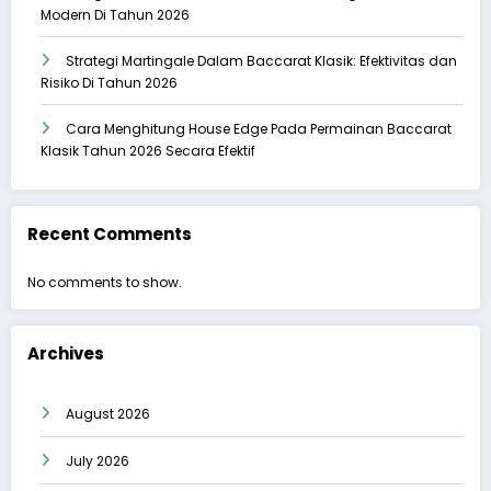
Modern Di Tahun 2026
Strategi Martingale Dalam Baccarat Klasik: Efektivitas dan
Risiko Di Tahun 2026
Cara Menghitung House Edge Pada Permainan Baccarat
Klasik Tahun 2026 Secara Efektif
Recent Comments
No comments to show.
Archives
August 2026
July 2026