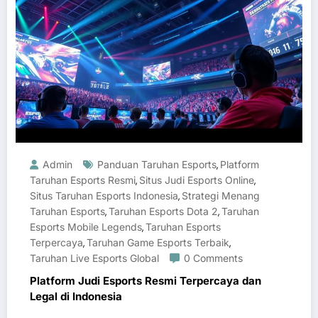
Admin
Panduan Taruhan Esports
Platform
,
Taruhan Esports Resmi
Situs Judi Esports Online
,
,
Situs Taruhan Esports Indonesia
Strategi Menang
,
Taruhan Esports
Taruhan Esports Dota 2
Taruhan
,
,
Esports Mobile Legends
Taruhan Esports
,
Terpercaya
Taruhan Game Esports Terbaik
,
,
Taruhan Live Esports Global
0 Comments
Platform Judi Esports Resmi Terpercaya dan
Legal di Indonesia