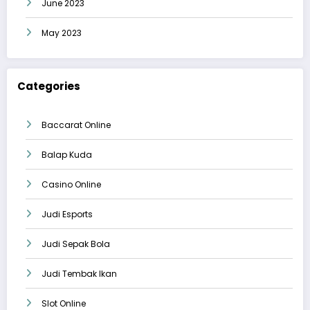
June 2023
May 2023
Categories
Baccarat Online
Balap Kuda
Casino Online
Judi Esports
Judi Sepak Bola
Judi Tembak Ikan
Slot Online