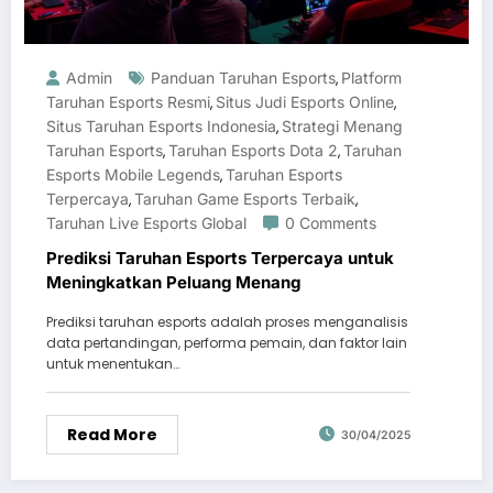
Admin
Panduan Taruhan Esports
Platform
,
Taruhan Esports Resmi
Situs Judi Esports Online
,
,
Situs Taruhan Esports Indonesia
Strategi Menang
,
Taruhan Esports
Taruhan Esports Dota 2
Taruhan
,
,
Esports Mobile Legends
Taruhan Esports
,
Terpercaya
Taruhan Game Esports Terbaik
,
,
Taruhan Live Esports Global
0 Comments
Prediksi Taruhan Esports Terpercaya untuk
Meningkatkan Peluang Menang
Prediksi taruhan esports adalah proses menganalisis
data pertandingan, performa pemain, dan faktor lain
untuk menentukan…
Read More
30/04/2025