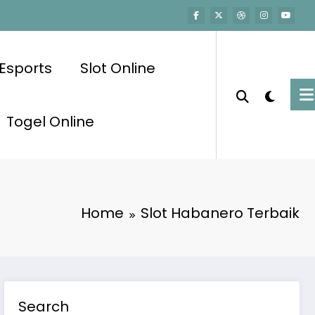
 Esports
Slot Online
Togel Online
Home
Slot Habanero Terbaik
Search