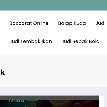
Baccarat Online
Balap Kuda
Judi
Judi Tembak Ikan
Judi Sepak Bola
ik
SLOT ONLINE