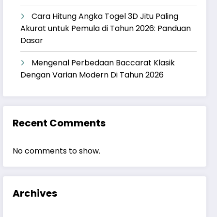
Cara Hitung Angka Togel 3D Jitu Paling
Akurat untuk Pemula di Tahun 2026: Panduan
Dasar
Mengenal Perbedaan Baccarat Klasik
Dengan Varian Modern Di Tahun 2026
Recent Comments
No comments to show.
Archives