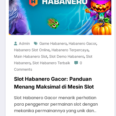
,
,
Admin
Game Habanero
Habanero Gacor
,
,
Habanero Slot Online
Habanero Terpercaya
,
,
Main Habanero Slot
Slot Demo Habanero
Slot
,
Habanero
Slot Habanero Terbaik
0
Comments
Slot Habanero Gacor: Panduan
Menang Maksimal di Mesin Slot
Slot Habanero Gacor menarik perhatian
para penggemar permainan slot dengan
mekanika permainannya yang unik dan…