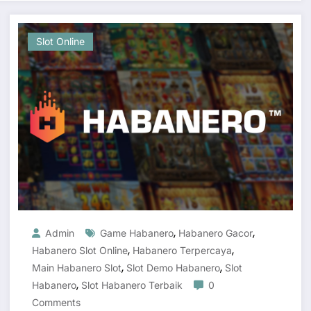
Slot Online
,
,
Admin
Game Habanero
Habanero Gacor
,
,
Habanero Slot Online
Habanero Terpercaya
,
,
Main Habanero Slot
Slot Demo Habanero
Slot
,
Habanero
Slot Habanero Terbaik
0
Comments