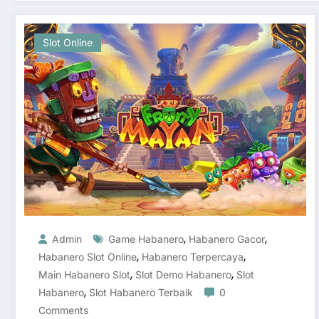
Slot Online
,
,
Admin
Game Habanero
Habanero Gacor
,
,
Habanero Slot Online
Habanero Terpercaya
,
,
Main Habanero Slot
Slot Demo Habanero
Slot
,
Habanero
Slot Habanero Terbaik
0
Comments