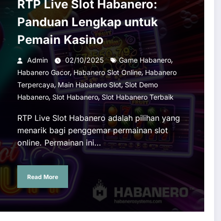
RTP Live Slot Habanero:
Panduan Lengkap untuk
Pemain Kasino
,
Admin
02/10/2025
Game Habanero
,
,
Habanero Gacor
Habanero Slot Online
Habanero
,
,
Terpercaya
Main Habanero Slot
Slot Demo
,
,
Habanero
Slot Habanero
Slot Habanero Terbaik
RTP Live Slot Habanero adalah pilihan yang
menarik bagi penggemar permainan slot
online. Permainan ini…
Read More