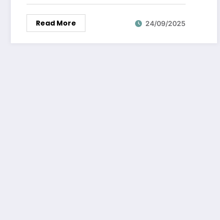
Read More
24/09/2025