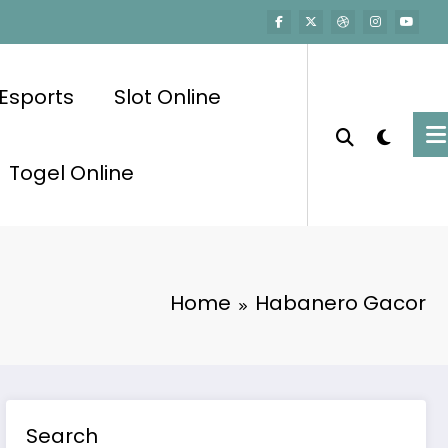
 Esports
Slot Online
Togel Online
Home
Habanero Gacor
Search