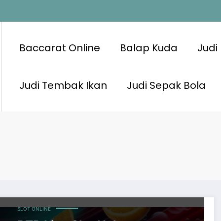
Baccarat Online
Balap Kuda
Judi
Judi Tembak Ikan
Judi Sepak Bola
SLOT ONLINE