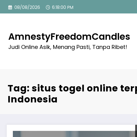
Skip
08/08/2026
6:18:01 PM
to
content
AmnestyFreedomCandles
Judi Online Asik, Menang Pasti, Tanpa Ribet!
Tag: situs togel online te
Indonesia