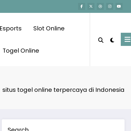
 Esports
Slot Online
Togel Online
situs togel online terpercaya di Indonesia
Search