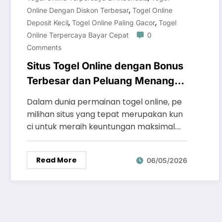
,
Online Dengan Diskon Terbesar
Togel Online
,
,
Deposit Kecil
Togel Online Paling Gacor
Togel
Online Terpercaya Bayar Cepat
0
Comments
Situs Togel Online dengan Bonus
Terbesar dan Peluang Menang
Gacor di 2026
Dalam dunia permainan togel online, pe
milihan situs yang tepat merupakan kun
ci untuk meraih keuntungan maksimal.…
Read More
06/05/2026