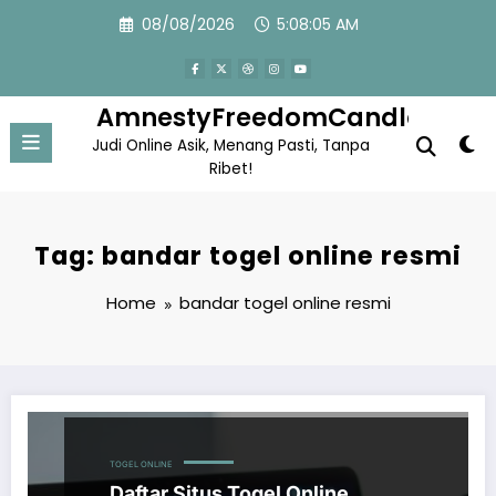
Skip
08/08/2026
5:08:06 AM
to
content
AmnestyFreedomCandles
Judi Online Asik, Menang Pasti, Tanpa
Ribet!
Tag: bandar togel online resmi
Home
bandar togel online resmi
TOGEL ONLINE
Daftar Situs Togel Online