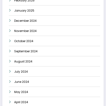
February 2025
January 2025
December 2024
November 2024
October 2024
September 2024
August 2024
July 2024
June 2024
May 2024
April 2024