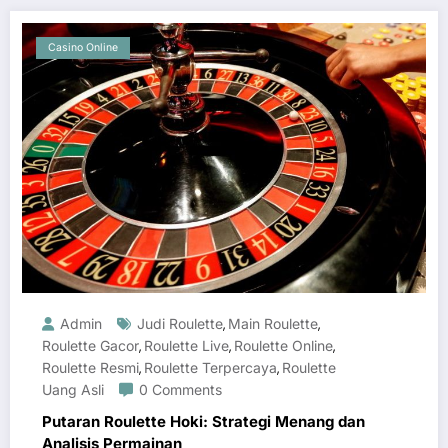
Casino Online
Admin
Judi Roulette
Main Roulette
,
,
Roulette Gacor
Roulette Live
Roulette Online
,
,
,
Roulette Resmi
Roulette Terpercaya
Roulette
,
,
Uang Asli
0 Comments
Putaran Roulette Hoki: Strategi Menang dan
Analisis Permainan