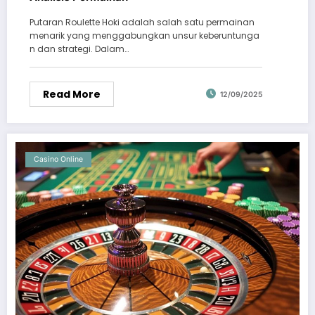
Putaran Roulette Hoki adalah salah satu permainan
menarik yang menggabungkan unsur keberuntunga
n dan strategi. Dalam…
Read More
12/09/2025
Casino Online