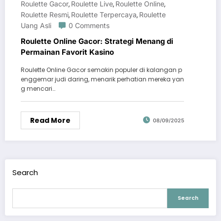
Roulette Gacor
Roulette Live
Roulette Online
,
,
,
Roulette Resmi
Roulette Terpercaya
Roulette
,
,
Uang Asli
0 Comments
Roulette Online Gacor: Strategi Menang di
Permainan Favorit Kasino
Roulette Online Gacor semakin populer di kalangan p
enggemar judi daring, menarik perhatian mereka yan
g mencari…
Read More
08/09/2025
Search
Search