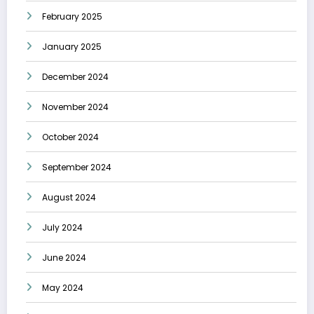
February 2025
January 2025
December 2024
November 2024
October 2024
September 2024
August 2024
July 2024
June 2024
May 2024