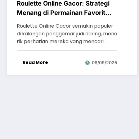
Roulette Online Gacor: Strategi
Menang di Permainan Favorit
Kasino
Roulette Online Gacor semakin populer
di kalangan penggemar judi daring, mena
rik perhatian mereka yang mencari…
Read More
08/09/2025