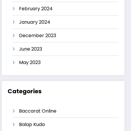
February 2024
January 2024
December 2023
June 2023
May 2023
Categories
Baccarat Online
Balap Kuda