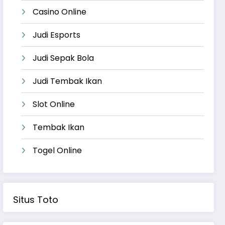
Casino Online
Judi Esports
Judi Sepak Bola
Judi Tembak Ikan
Slot Online
Tembak Ikan
Togel Online
Situs Toto