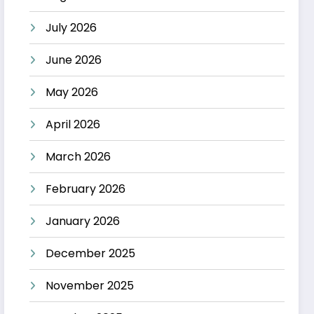
July 2026
June 2026
May 2026
April 2026
March 2026
February 2026
January 2026
December 2025
November 2025