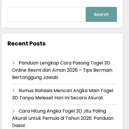
Search
Recent Posts
Panduan Lengkap Cara Pasang Togel 3D
Online Resmi dan Aman 2026 – Tips Bermain
Bertanggung Jawab
Rumus Rahasia Mencari Angka Main Togel
3D Tanpa Meleset Hari Ini Secara Akurat
Cara Hitung Angka Togel 3D Jitu Paling
Akurat untuk Pemula di Tahun 2026: Panduan
Dasar