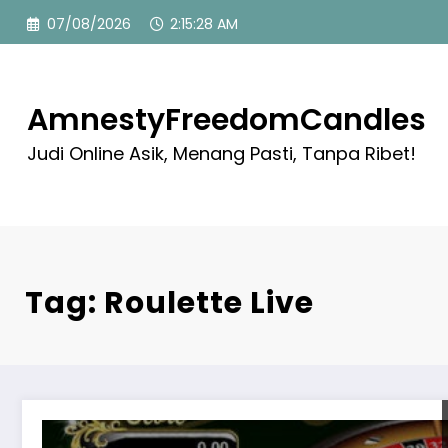
Skip
07/08/2026
2:15:29 AM
to
content
AmnestyFreedomCandles
Judi Online Asik, Menang Pasti, Tanpa Ribet!
Tag: Roulette Live