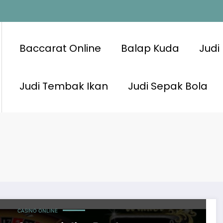
Baccarat Online
Balap Kuda
Judi
Judi Tembak Ikan
Judi Sepak Bola
CASINO ONLINE