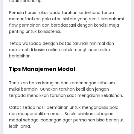
tidak sebanding.
Pemula harus fokus pada taruhan sederhana tanpa
memanfaatkan pola atau sistem yang rumit. Memahami
flow permainan dan beradaptasi dengan kondisi meja
penting untuk konsistensi.
Tetap waspada dengan batas taruhan minimal dan
maksimal di kasino online untuk menghindari risiko
berlebihan.
Tips Manajemen Modal
Tentukan batas kerugian dan kemenangan sebelum
mulai bermain. Gunakan taruhan kecil dan jangan
tergoda menaikkan taruhan saat mengalami kekalahan.
Catat setiap hasil permainan untuk menganalisis pola
dan mengendalikan emosi. Selalu sisihkan sebagian
modal sebagai cadangan agar permainan bisa berlanjut
lebih lama.