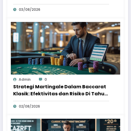
03/08/2026
Admin
0
Strategi Martingale Dalam Baccarat
Klasik: Efektivitas dan Risiko Di Tahun
2026
02/08/2026