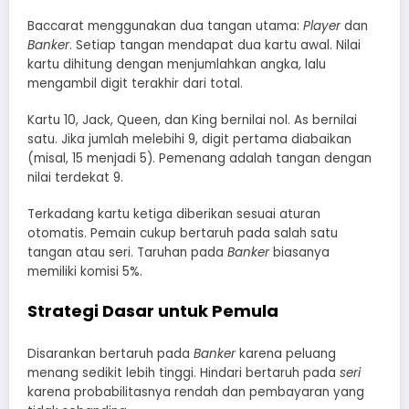
Baccarat menggunakan dua tangan utama:
Player
dan
Banker
. Setiap tangan mendapat dua kartu awal. Nilai
kartu dihitung dengan menjumlahkan angka, lalu
mengambil digit terakhir dari total.
Kartu 10, Jack, Queen, dan King bernilai nol. As bernilai
satu. Jika jumlah melebihi 9, digit pertama diabaikan
(misal, 15 menjadi 5). Pemenang adalah tangan dengan
nilai terdekat 9.
Terkadang kartu ketiga diberikan sesuai aturan
otomatis. Pemain cukup bertaruh pada salah satu
tangan atau seri. Taruhan pada
Banker
biasanya
memiliki komisi 5%.
Strategi Dasar untuk Pemula
Disarankan bertaruh pada
Banker
karena peluang
menang sedikit lebih tinggi. Hindari bertaruh pada
seri
karena probabilitasnya rendah dan pembayaran yang