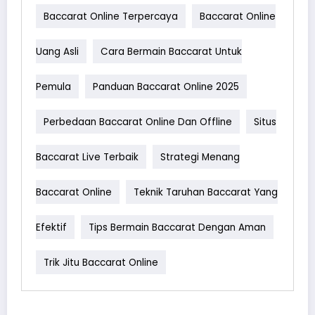
Baccarat Online Terpercaya
Baccarat Online
Uang Asli
Cara Bermain Baccarat Untuk
Pemula
Panduan Baccarat Online 2025
Perbedaan Baccarat Online Dan Offline
Situs
Baccarat Live Terbaik
Strategi Menang
Baccarat Online
Teknik Taruhan Baccarat Yang
Efektif
Tips Bermain Baccarat Dengan Aman
Trik Jitu Baccarat Online