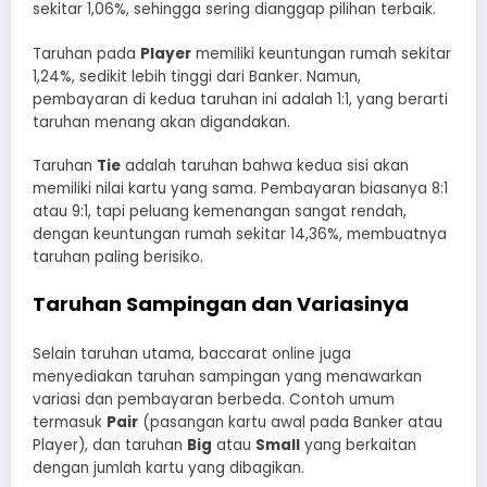
sekitar 1,06%, sehingga sering dianggap pilihan terbaik.
Taruhan pada
Player
memiliki keuntungan rumah sekitar
1,24%, sedikit lebih tinggi dari Banker. Namun,
pembayaran di kedua taruhan ini adalah 1:1, yang berarti
taruhan menang akan digandakan.
Taruhan
Tie
adalah taruhan bahwa kedua sisi akan
memiliki nilai kartu yang sama. Pembayaran biasanya 8:1
atau 9:1, tapi peluang kemenangan sangat rendah,
dengan keuntungan rumah sekitar 14,36%, membuatnya
taruhan paling berisiko.
Taruhan Sampingan dan Variasinya
Selain taruhan utama, baccarat online juga
menyediakan taruhan sampingan yang menawarkan
variasi dan pembayaran berbeda. Contoh umum
termasuk
Pair
(pasangan kartu awal pada Banker atau
Player), dan taruhan
Big
atau
Small
yang berkaitan
dengan jumlah kartu yang dibagikan.