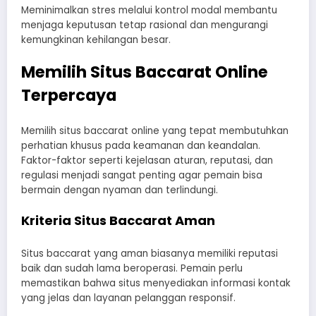
Meminimalkan stres melalui kontrol modal membantu
menjaga keputusan tetap rasional dan mengurangi
kemungkinan kehilangan besar.
Memilih Situs Baccarat Online
Terpercaya
Memilih situs baccarat online yang tepat membutuhkan
perhatian khusus pada keamanan dan keandalan.
Faktor-faktor seperti kejelasan aturan, reputasi, dan
regulasi menjadi sangat penting agar pemain bisa
bermain dengan nyaman dan terlindungi.
Kriteria Situs Baccarat Aman
Situs baccarat yang aman biasanya memiliki reputasi
baik dan sudah lama beroperasi. Pemain perlu
memastikan bahwa situs menyediakan informasi kontak
yang jelas dan layanan pelanggan responsif.