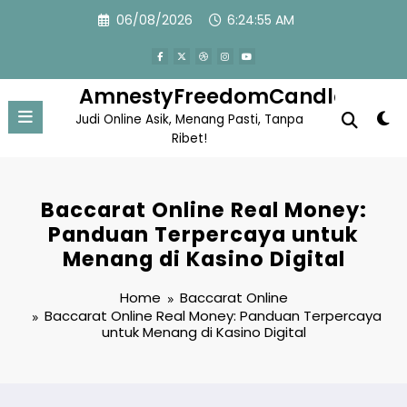
Skip
06/08/2026
6:24:56 AM
to
content
AmnestyFreedomCandles
Judi Online Asik, Menang Pasti, Tanpa
Ribet!
Baccarat Online Real Money:
Panduan Terpercaya untuk
Menang di Kasino Digital
Home
Baccarat Online
Baccarat Online Real Money: Panduan Terpercaya
untuk Menang di Kasino Digital