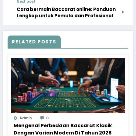
Next post
Cara bermain Baccarat online: Panduan
Lengkap untuk Pemula dan Profesional
RELATED POSTS
Admin
0
Mengenal Perbedaan Baccarat Klasik
Dengan Varian Modern Di Tahun 2026