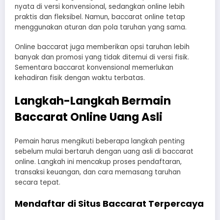
nyata di versi konvensional, sedangkan online lebih
praktis dan fleksibel. Namun, baccarat online tetap
menggunakan aturan dan pola taruhan yang sama.
Online baccarat juga memberikan opsi taruhan lebih
banyak dan promosi yang tidak ditemui di versi fisik.
Sementara baccarat konvensional memerlukan
kehadiran fisik dengan waktu terbatas.
Langkah-Langkah Bermain
Baccarat Online Uang Asli
Pemain harus mengikuti beberapa langkah penting
sebelum mulai bertaruh dengan uang asli di baccarat
online. Langkah ini mencakup proses pendaftaran,
transaksi keuangan, dan cara memasang taruhan
secara tepat.
Mendaftar di Situs Baccarat Terpercaya