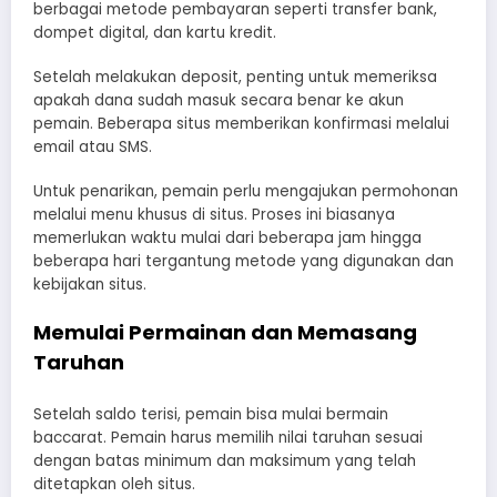
berbagai metode pembayaran seperti transfer bank,
dompet digital, dan kartu kredit.
Setelah melakukan deposit, penting untuk memeriksa
apakah dana sudah masuk secara benar ke akun
pemain. Beberapa situs memberikan konfirmasi melalui
email atau SMS.
Untuk penarikan, pemain perlu mengajukan permohonan
melalui menu khusus di situs. Proses ini biasanya
memerlukan waktu mulai dari beberapa jam hingga
beberapa hari tergantung metode yang digunakan dan
kebijakan situs.
Memulai Permainan dan Memasang
Taruhan
Setelah saldo terisi, pemain bisa mulai bermain
baccarat. Pemain harus memilih nilai taruhan sesuai
dengan batas minimum dan maksimum yang telah
ditetapkan oleh situs.