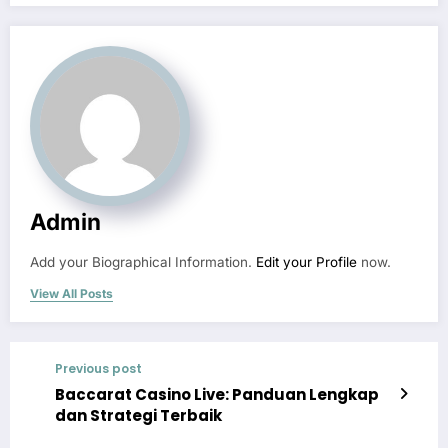
Admin
Add your Biographical Information.
Edit your Profile
now.
View All Posts
Previous post
Baccarat Casino Live: Panduan Lengkap
dan Strategi Terbaik