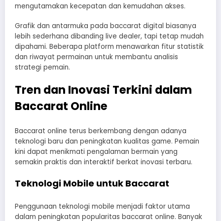
mengutamakan kecepatan dan kemudahan akses.
Grafik dan antarmuka pada baccarat digital biasanya
lebih sederhana dibanding live dealer, tapi tetap mudah
dipahami. Beberapa platform menawarkan fitur statistik
dan riwayat permainan untuk membantu analisis
strategi pemain.
Tren dan Inovasi Terkini dalam
Baccarat Online
Baccarat online terus berkembang dengan adanya
teknologi baru dan peningkatan kualitas game. Pemain
kini dapat menikmati pengalaman bermain yang
semakin praktis dan interaktif berkat inovasi terbaru.
Teknologi Mobile untuk Baccarat
Penggunaan teknologi mobile menjadi faktor utama
dalam peningkatan popularitas baccarat online. Banyak