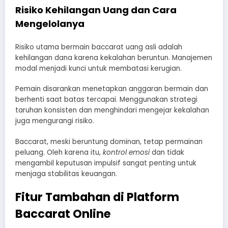
Risiko Kehilangan Uang dan Cara
Mengelolanya
Risiko utama bermain baccarat uang asli adalah
kehilangan dana karena kekalahan beruntun. Manajemen
modal menjadi kunci untuk membatasi kerugian.
Pemain disarankan menetapkan anggaran bermain dan
berhenti saat batas tercapai. Menggunakan strategi
taruhan konsisten dan menghindari mengejar kekalahan
juga mengurangi risiko.
Baccarat, meski beruntung dominan, tetap permainan
peluang. Oleh karena itu,
kontrol emosi
dan tidak
mengambil keputusan impulsif sangat penting untuk
menjaga stabilitas keuangan.
Fitur Tambahan di Platform
Baccarat Online