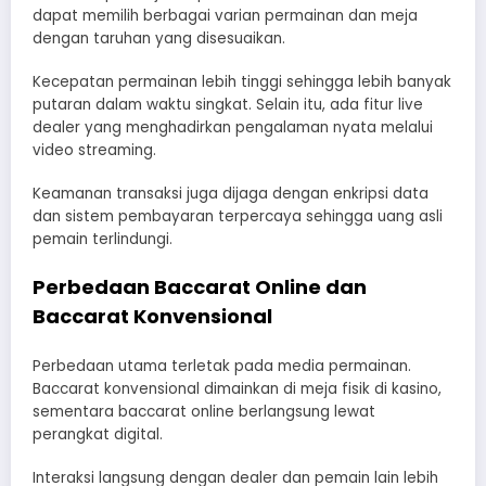
dapat memilih berbagai varian permainan dan meja
dengan taruhan yang disesuaikan.
Kecepatan permainan lebih tinggi sehingga lebih banyak
putaran dalam waktu singkat. Selain itu, ada fitur live
dealer yang menghadirkan pengalaman nyata melalui
video streaming.
Keamanan transaksi juga dijaga dengan enkripsi data
dan sistem pembayaran terpercaya sehingga uang asli
pemain terlindungi.
Perbedaan Baccarat Online dan
Baccarat Konvensional
Perbedaan utama terletak pada media permainan.
Baccarat konvensional dimainkan di meja fisik di kasino,
sementara baccarat online berlangsung lewat
perangkat digital.
Interaksi langsung dengan dealer dan pemain lain lebih