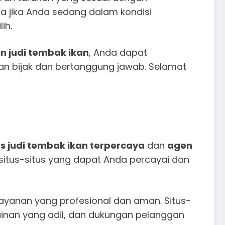
 jika Anda sedang dalam kondisi
ih.
ain judi tembak ikan
, Anda dapat
an bijak dan bertanggung jawab. Selamat
us judi tembak ikan terpercaya
dan
agen
situs-situs yang dapat Anda percayai dan
layanan yang profesional dan aman. Situs-
ainan yang adil, dan dukungan pelanggan