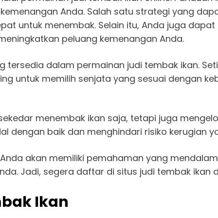
g kemenangan Anda. Salah satu strategi yang da
pat untuk menembak. Selain itu, Anda juga dap
uk meningkatkan peluang kemenangan Anda.
tersedia dalam permainan judi tembak ikan. Setia
nting untuk memilih senjata yang sesuai dengan
sekedar menembak ikan saja, tetapi juga mengelol
 dengan baik dan menghindari risiko kerugian ya
, Anda akan memiliki pemahaman yang mendalam 
. Jadi, segera daftar di situs judi tembak ikan
mbak Ikan