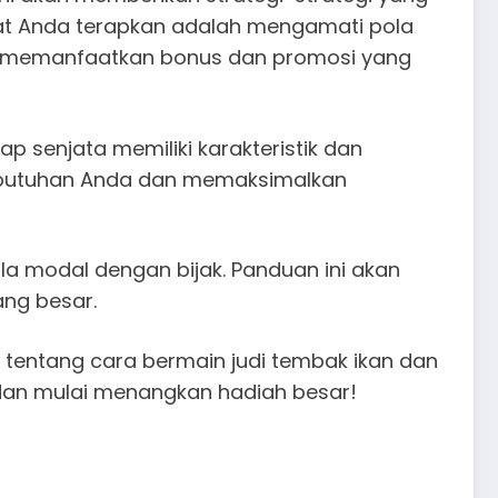
pat Anda terapkan adalah mengamati pola
at memanfaatkan bonus dan promosi yang
p senjata memiliki karakteristik dan
 kebutuhan Anda dan memaksimalkan
a modal dengan bijak. Panduan ini akan
ng besar.
tentang cara bermain judi tembak ikan dan
 dan mulai menangkan hadiah besar!