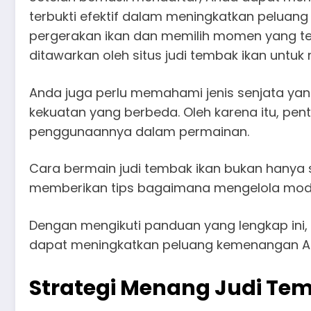
terbukti efektif dalam meningkatkan peluan
pergerakan ikan dan memilih momen yang te
ditawarkan oleh situs judi tembak ikan unt
Anda juga perlu memahami jenis senjata yang 
kekuatan yang berbeda. Oleh karena itu, pe
penggunaannya dalam permainan.
Cara bermain judi tembak ikan bukan hanya 
memberikan tips bagaimana mengelola modal
Dengan mengikuti panduan yang lengkap ini
dapat meningkatkan peluang kemenangan Anda
Strategi Menang Judi Te