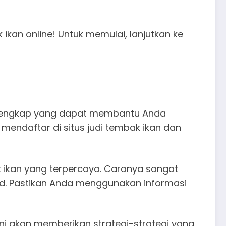
ikan online! Untuk memulai, lanjutkan ke
n lengkap yang dapat membantu Anda
endaftar di situs judi tembak ikan dan
 ikan yang terpercaya. Caranya sangat
id. Pastikan Anda menggunakan informasi
ini akan memberikan strategi-strategi yang