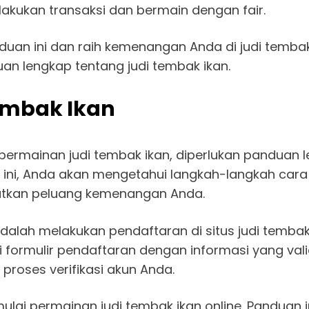
kukan transaksi dan bermain dengan fair.
uan ini dan raih kemenangan Anda di judi tembak 
n lengkap tentang judi tembak ikan.
embak Ikan
permainan judi tembak ikan, diperlukan pandua
ni, Anda akan mengetahui langkah-langkah cara m
gkatkan peluang kemenangan Anda.
alah melakukan pendaftaran di situs judi tembak
 formulir pendaftaran dengan informasi yang val
roses verifikasi akun Anda.
lai permainan judi tembak ikan online. Panduan 