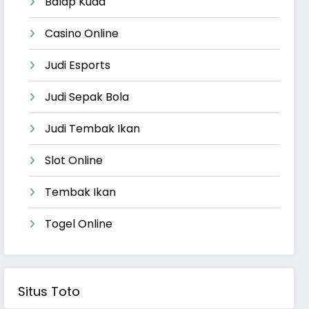
Balap Kuda
Casino Online
Judi Esports
Judi Sepak Bola
Judi Tembak Ikan
Slot Online
Tembak Ikan
Togel Online
Situs Toto