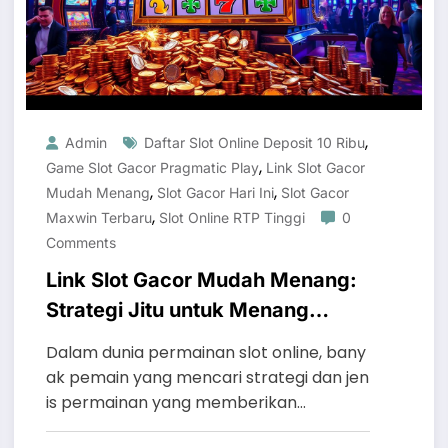
,
Admin
Daftar Slot Online Deposit 10 Ribu
,
Game Slot Gacor Pragmatic Play
Link Slot Gacor
,
,
Mudah Menang
Slot Gacor Hari Ini
Slot Gacor
,
Maxwin Terbaru
Slot Online RTP Tinggi
0
Comments
Link Slot Gacor Mudah Menang:
Strategi Jitu untuk Menang
Permainan
Dalam dunia permainan slot online, bany
ak pemain yang mencari strategi dan jen
is permainan yang memberikan…