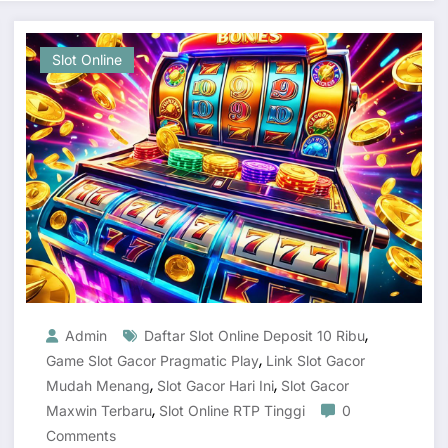
Slot Online
,
Admin
Daftar Slot Online Deposit 10 Ribu
,
Game Slot Gacor Pragmatic Play
Link Slot Gacor
,
,
Mudah Menang
Slot Gacor Hari Ini
Slot Gacor
,
Maxwin Terbaru
Slot Online RTP Tinggi
0
Comments