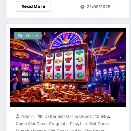
Read More
22/08/2025
Slot Online
,
Admin
Daftar Slot Online Deposit 10 Ribu
,
Game Slot Gacor Pragmatic Play
Link Slot Gacor
,
,
Mudah Menang
Slot Gacor Hari Ini
Slot Gacor