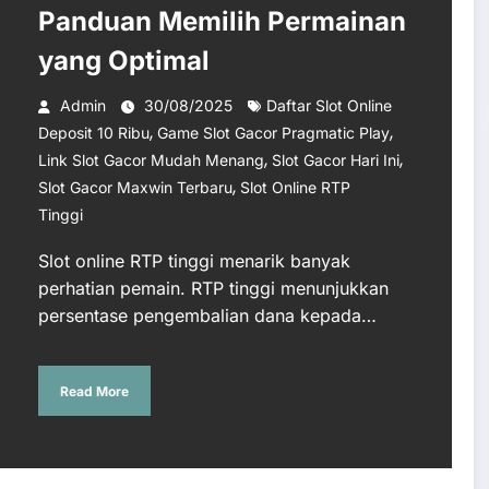
Panduan Memilih Permainan
yang Optimal
Admin
30/08/2025
Daftar Slot Online
,
,
Deposit 10 Ribu
Game Slot Gacor Pragmatic Play
,
,
Link Slot Gacor Mudah Menang
Slot Gacor Hari Ini
,
Slot Gacor Maxwin Terbaru
Slot Online RTP
Tinggi
Slot online RTP tinggi menarik banyak
perhatian pemain. RTP tinggi menunjukkan
persentase pengembalian dana kepada…
Read More