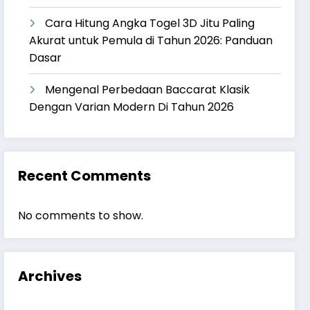
Cara Hitung Angka Togel 3D Jitu Paling
Akurat untuk Pemula di Tahun 2026: Panduan
Dasar
Mengenal Perbedaan Baccarat Klasik
Dengan Varian Modern Di Tahun 2026
Recent Comments
No comments to show.
Archives