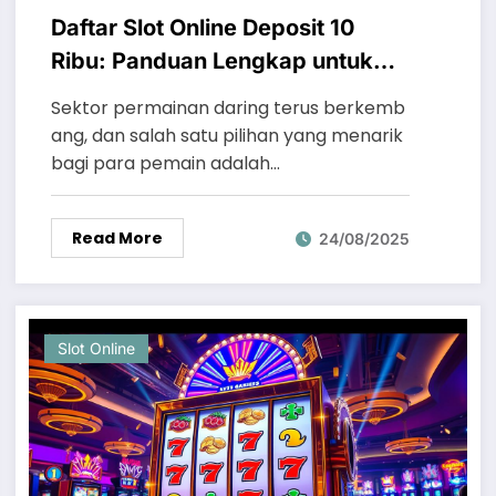
Daftar Slot Online Deposit 10
Ribu: Panduan Lengkap untuk
Pemain Baru
Sektor permainan daring terus berkemb
ang, dan salah satu pilihan yang menarik
bagi para pemain adalah…
Read More
24/08/2025
Slot Online