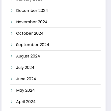
December 2024
November 2024
October 2024
September 2024
August 2024
July 2024
June 2024
May 2024
April 2024