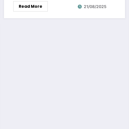
Read More
21/08/2025