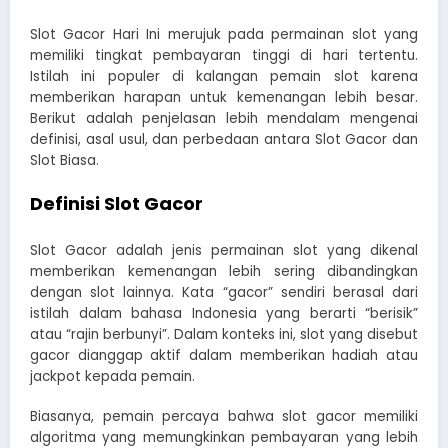
Slot Gacor Hari Ini merujuk pada permainan slot yang
memiliki tingkat pembayaran tinggi di hari tertentu.
Istilah ini populer di kalangan pemain slot karena
memberikan harapan untuk kemenangan lebih besar.
Berikut adalah penjelasan lebih mendalam mengenai
definisi, asal usul, dan perbedaan antara Slot Gacor dan
Slot Biasa.
Definisi Slot Gacor
Slot Gacor adalah jenis permainan slot yang dikenal
memberikan kemenangan lebih sering dibandingkan
dengan slot lainnya. Kata “gacor” sendiri berasal dari
istilah dalam bahasa Indonesia yang berarti “berisik”
atau “rajin berbunyi”. Dalam konteks ini, slot yang disebut
gacor dianggap aktif dalam memberikan hadiah atau
jackpot kepada pemain.
Biasanya, pemain percaya bahwa slot gacor memiliki
algoritma yang memungkinkan pembayaran yang lebih