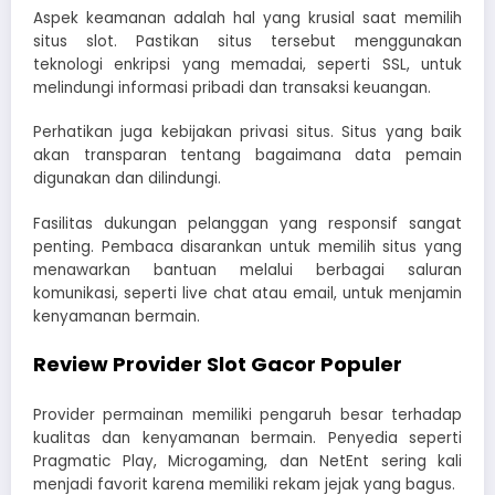
Aspek keamanan adalah hal yang krusial saat memilih
situs slot. Pastikan situs tersebut menggunakan
teknologi enkripsi yang memadai, seperti SSL, untuk
melindungi informasi pribadi dan transaksi keuangan.
Perhatikan juga kebijakan privasi situs. Situs yang baik
akan transparan tentang bagaimana data pemain
digunakan dan dilindungi.
Fasilitas dukungan pelanggan yang responsif sangat
penting. Pembaca disarankan untuk memilih situs yang
menawarkan bantuan melalui berbagai saluran
komunikasi, seperti live chat atau email, untuk menjamin
kenyamanan bermain.
Review Provider Slot Gacor Populer
Provider permainan memiliki pengaruh besar terhadap
kualitas dan kenyamanan bermain. Penyedia seperti
Pragmatic Play, Microgaming, dan NetEnt sering kali
menjadi favorit karena memiliki rekam jejak yang bagus.