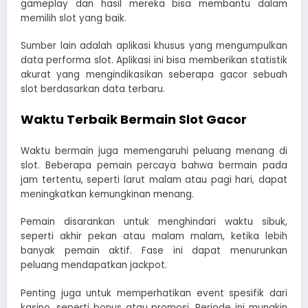
gameplay dan hasil mereka bisa membantu dalam
memilih slot yang baik.
Sumber lain adalah aplikasi khusus yang mengumpulkan
data performa slot. Aplikasi ini bisa memberikan statistik
akurat yang mengindikasikan seberapa gacor sebuah
slot berdasarkan data terbaru.
Waktu Terbaik Bermain Slot Gacor
Waktu bermain juga memengaruhi peluang menang di
slot. Beberapa pemain percaya bahwa bermain pada
jam tertentu, seperti larut malam atau pagi hari, dapat
meningkatkan kemungkinan menang.
Pemain disarankan untuk menghindari waktu sibuk,
seperti akhir pekan atau malam malam, ketika lebih
banyak pemain aktif. Fase ini dapat menurunkan
peluang mendapatkan jackpot.
Penting juga untuk memperhatikan event spesifik dari
kasino, seperti bonus atau promosi. Periode ini mungkin