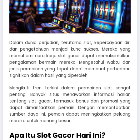
Dalam dunia perjudian, terutama slot, kepercayaan diri
dan pengetahuan menjadi kunci sukses. Mereka yang
memahami cara kerja slot gacor dapat memaksimalkan
pengalaman bermain mereka. Mengetahui waktu dan
jenis permainan yang tepat dapat membuat perbedaan
signifikan dalam hasil yang diperoleh.
Mengikuti tren terkini dalam permainan slot sangat
penting. Banyak situs menawarkan informasi harian
tentang slot gacor, termasuk bonus dan promosi yang
dapat dimanfaatkan pemain. Dengan memanfaatkan
sumber daya ini, pemain dapat meningkatkan peluang
mereka untuk menang besar.
Apa Itu Slot Gacor Hari Ini?