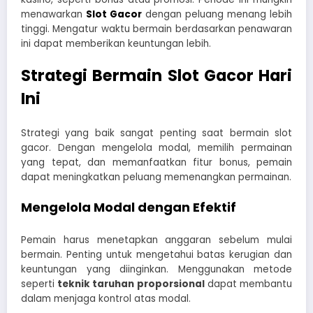
menawarkan
Slot Gacor
dengan peluang menang lebih
tinggi. Mengatur waktu bermain berdasarkan penawaran
ini dapat memberikan keuntungan lebih.
Strategi Bermain Slot Gacor Hari
Ini
Strategi yang baik sangat penting saat bermain slot
gacor. Dengan mengelola modal, memilih permainan
yang tepat, dan memanfaatkan fitur bonus, pemain
dapat meningkatkan peluang memenangkan permainan.
Mengelola Modal dengan Efektif
Pemain harus menetapkan anggaran sebelum mulai
bermain. Penting untuk mengetahui batas kerugian dan
keuntungan yang diinginkan. Menggunakan metode
seperti
teknik taruhan proporsional
dapat membantu
dalam menjaga kontrol atas modal.