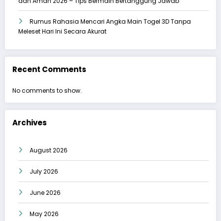
dan Aman 2026 – Tips Bermain Bertanggung Jawab
Rumus Rahasia Mencari Angka Main Togel 3D Tanpa
Meleset Hari Ini Secara Akurat
Recent Comments
No comments to show.
Archives
August 2026
July 2026
June 2026
May 2026