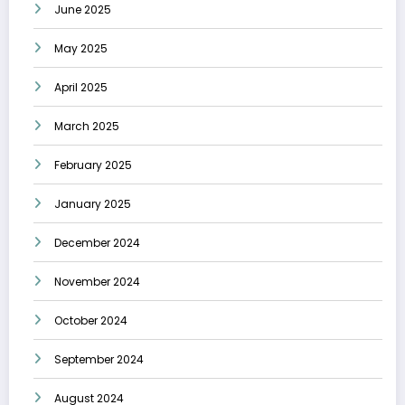
June 2025
May 2025
April 2025
March 2025
February 2025
January 2025
December 2024
November 2024
October 2024
September 2024
August 2024