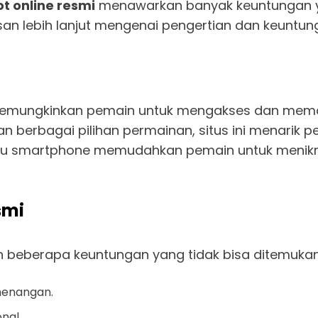
lot online resmi
menawarkan banyak keuntungan 
an lebih lanjut mengenai pengertian dan keuntunga
 memungkinkan pemain untuk mengakses dan mema
n berbagai pilihan permainan, situs ini menarik p
au smartphone memudahkan pemain untuk menikm
smi
n beberapa keuntungan yang tidak bisa ditemukan di
menangan.
nal.