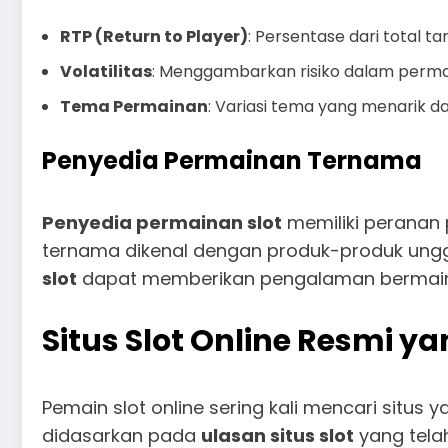
RTP (Return to Player)
: Persentase dari total 
Volatilitas
: Menggambarkan risiko dalam perma
Tema Permainan
: Variasi tema yang menarik 
Penyedia Permainan Ternama
Penyedia permainan slot
memiliki peranan 
ternama dikenal dengan produk-produk ungg
slot
dapat memberikan pengalaman bermain
Situs Slot Online Resmi 
Pemain slot online sering kali mencari sit
didasarkan pada
ulasan situs slot
yang telah