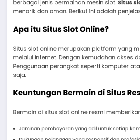
berbagai jenis permainan mesin slot.
Situs s
menarik dan aman. Berikut ini adalah penjelas
Apa itu Situs Slot Online?
Situs slot online merupakan platform yang
melalui internet. Dengan kemudahan akses da
Penggunaan perangkat seperti komputer at
saja.
Keuntungan Bermain di Situs Re
Bermain di situs slot online resmi memberika
Jaminan pembayaran yang adil untuk setiap ke
Dukungan pelanggan yang responsif dan profesio