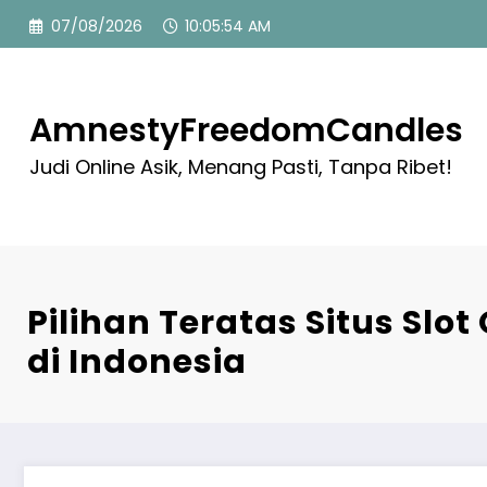
Skip
07/08/2026
10:05:55 AM
to
content
AmnestyFreedomCandles
Judi Online Asik, Menang Pasti, Tanpa Ribet!
Pilihan Teratas Situs Slot
di Indonesia