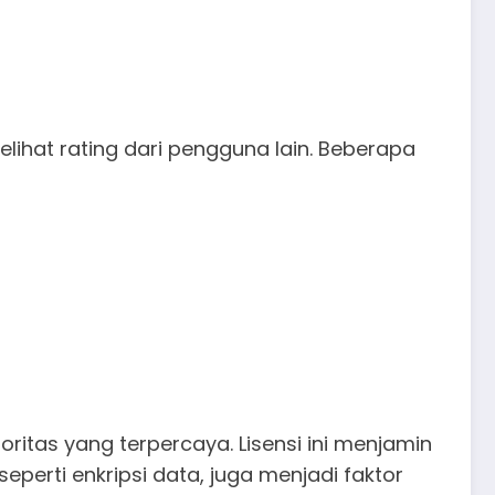
ihat rating dari pengguna lain. Beberapa
otoritas yang terpercaya. Lisensi ini menjamin
erti enkripsi data, juga menjadi faktor