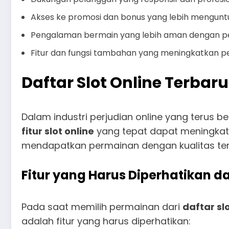
Akses ke promosi dan bonus yang lebih mengunt
Pengalaman bermain yang lebih aman dengan per
Fitur dan fungsi tambahan yang meningkatkan 
Daftar Slot Online Terbaru
Dalam industri perjudian online yang terus 
fitur slot online
yang tepat dapat meningkat
mendapatkan permainan dengan kualitas ter
Fitur yang Harus Diperhatikan d
Pada saat memilih permainan dari
daftar sl
adalah fitur yang harus diperhatikan: