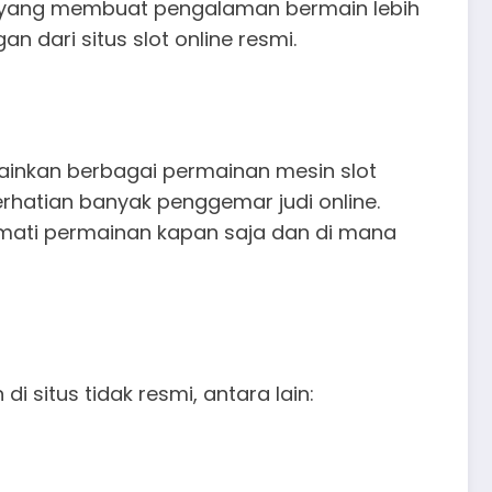
yang membuat pengalaman bermain lebih
n dari situs slot online resmi.
inkan berbagai permainan mesin slot
erhatian banyak penggemar judi online.
ati permainan kapan saja dan di mana
 situs tidak resmi, antara lain: