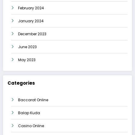
February 2024
January 2024
December 2023
June 2023
May 2023
Categories
Baccarat Online
Balap Kuda
Casino Online