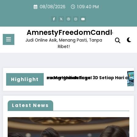
Skip
08/08/2026
1:09:41 PM
to
content
AmnestyFreedomCandles
Judi Online Asik, Menang Pasti, Tanpa
Ribet!
l 3D Setiap Hari dengan Modal Kecil Secara Bertanggung Ja
Panduan Lengkap Cara Pasang Togel 3
Highlight
Latest News