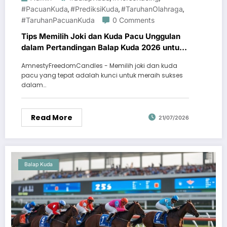
#PacuanKuda
#PrediksiKuda
#TaruhanOlahraga
,
,
,
#TaruhanPacuanKuda
0 Comments
Tips Memilih Joki dan Kuda Pacu Unggulan
dalam Pertandingan Balap Kuda 2026 untuk
Sukses Taruhan Anda
AmnestyFreedomCandles - Memilih joki dan kuda
pacu yang tepat adalah kunci untuk meraih sukses
dalam…
Read More
21/07/2026
Balap Kuda