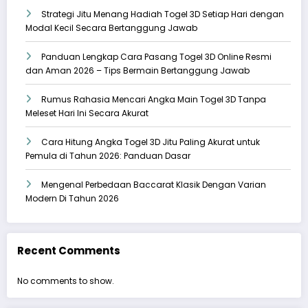
Strategi Jitu Menang Hadiah Togel 3D Setiap Hari dengan
Modal Kecil Secara Bertanggung Jawab
Panduan Lengkap Cara Pasang Togel 3D Online Resmi
dan Aman 2026 – Tips Bermain Bertanggung Jawab
Rumus Rahasia Mencari Angka Main Togel 3D Tanpa
Meleset Hari Ini Secara Akurat
Cara Hitung Angka Togel 3D Jitu Paling Akurat untuk
Pemula di Tahun 2026: Panduan Dasar
Mengenal Perbedaan Baccarat Klasik Dengan Varian
Modern Di Tahun 2026
Recent Comments
No comments to show.