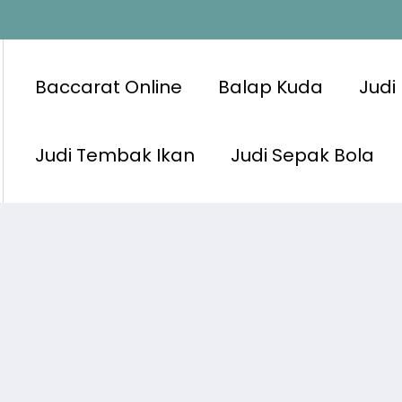
Baccarat Online
Balap Kuda
Judi
Judi Tembak Ikan
Judi Sepak Bola