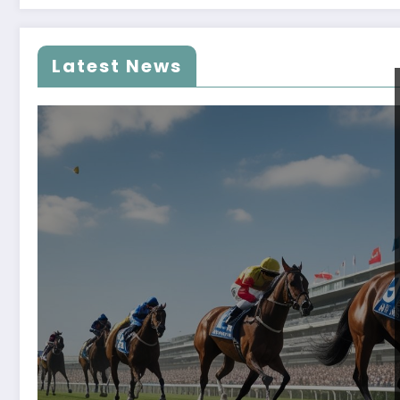
Latest News