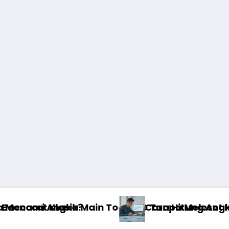
eset Hari Ini Secara Akurat
ng Angka Togel 3D Jitu Paling Akurat untuk Pe
Mengenal Pe