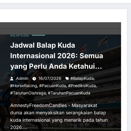
BALAP KUDA
Jadwal Balap Kuda
Internasional 2026: Semua
yang Perlu Anda Ketahui
tentang Kompetisi
,
Admin
16/07/2026
#BalapKuda
,
,
,
Bergengsi Tahun Ini
#HorseRacing
#PacuanKuda
#PrediksiKuda
,
#TaruhanOlahraga
#TaruhanPacuanKuda
AmnestyFreedomCandles - Masyarakat
dunia akan menyaksikan serangkaian balap
kuda internasional yang menarik pada tahun
2026.…