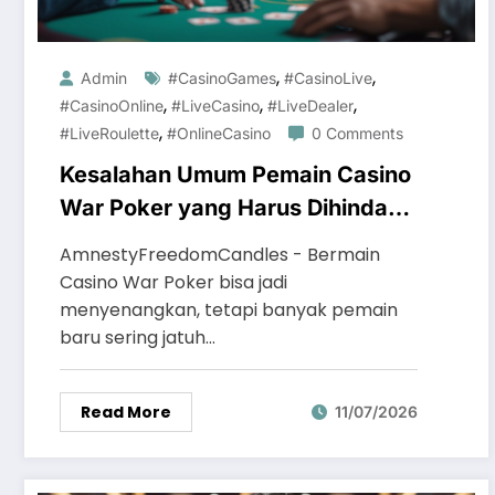
,
,
Admin
#CasinoGames
#CasinoLive
,
,
,
#CasinoOnline
#LiveCasino
#LiveDealer
,
#LiveRoulette
#OnlineCasino
0 Comments
Kesalahan Umum Pemain Casino
War Poker yang Harus Dihindari
Agar Tidak Rugi: Strategi dan
AmnestyFreedomCandles - Bermain
Tips Efektif
Casino War Poker bisa jadi
menyenangkan, tetapi banyak pemain
baru sering jatuh…
Read More
11/07/2026