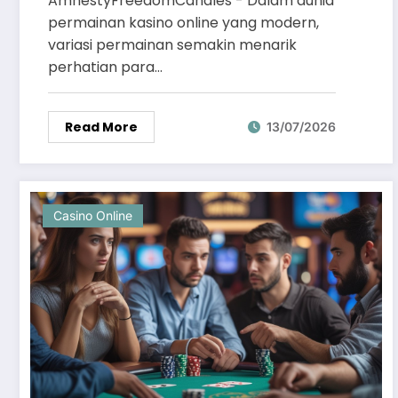
AmnestyFreedomCandles - Dalam dunia
Lengkap untuk Pemain
permainan kasino online yang modern,
variasi permainan semakin menarik
perhatian para…
Read More
13/07/2026
Casino Online