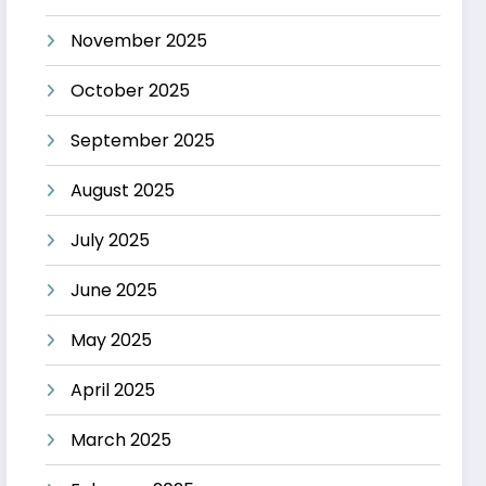
November 2025
October 2025
September 2025
August 2025
July 2025
June 2025
May 2025
April 2025
March 2025