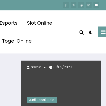
 Esports
Slot Online
Togel Online
admin
01/05/2023
Judi Sepak Bola