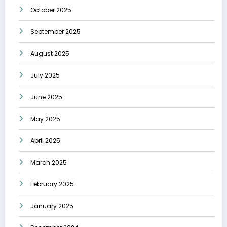
October 2025
September 2025
August 2025
July 2025
June 2025
May 2025
April 2025
March 2025
February 2025
January 2025