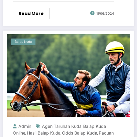
Read More
11/06/2024
Balap Kuda
Admin
Agen Taruhan Kuda
Balap Kuda
,
Online
Hasil Balap Kuda
Odds Balap Kuda
Pacuan
,
,
,