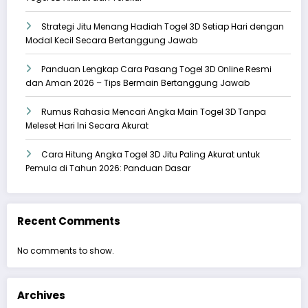
Strategi Jitu Menang Hadiah Togel 3D Setiap Hari dengan
Modal Kecil Secara Bertanggung Jawab
Panduan Lengkap Cara Pasang Togel 3D Online Resmi
dan Aman 2026 – Tips Bermain Bertanggung Jawab
Rumus Rahasia Mencari Angka Main Togel 3D Tanpa
Meleset Hari Ini Secara Akurat
Cara Hitung Angka Togel 3D Jitu Paling Akurat untuk
Pemula di Tahun 2026: Panduan Dasar
Recent Comments
No comments to show.
Archives