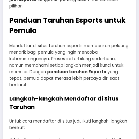
pilihan.
Panduan Taruhan Esports untuk
Pemula
Mendaftar di situs taruhan esports memberikan peluang
menarik bagi pemula yang ingin mencoba
keberuntungannya. Proses ini terbilang sederhana,
namun memahami setiap langkah menjadi kunci untuk
memulai. Dengan
panduan taruhan Esports
yang
tepat, pemula dapat merasa lebih percaya diri saat
bertaruh.
Langkah-langkah Mendaftar di Situs
Taruhan
Untuk cara mendaftar di situs judi, ikuti langkah-langkah
berikut: