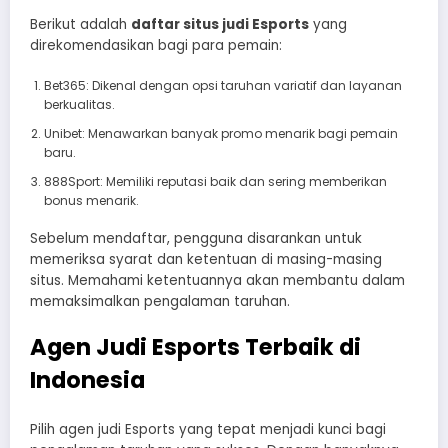
Berikut adalah
daftar situs judi Esports
yang
direkomendasikan bagi para pemain:
Bet365: Dikenal dengan opsi taruhan variatif dan layanan
berkualitas.
Unibet: Menawarkan banyak promo menarik bagi pemain
baru.
888Sport: Memiliki reputasi baik dan sering memberikan
bonus menarik.
Sebelum mendaftar, pengguna disarankan untuk
memeriksa syarat dan ketentuan di masing-masing
situs. Memahami ketentuannya akan membantu dalam
memaksimalkan pengalaman taruhan.
Agen Judi Esports Terbaik di
Indonesia
Pilih agen judi Esports yang tepat menjadi kunci bagi