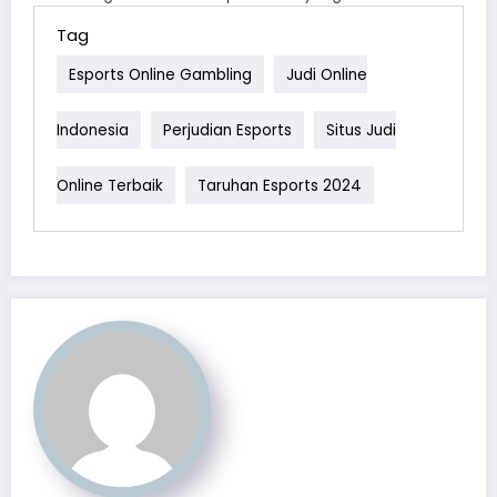
Tag
Esports Online Gambling
Judi Online
Indonesia
Perjudian Esports
Situs Judi
Online Terbaik
Taruhan Esports 2024