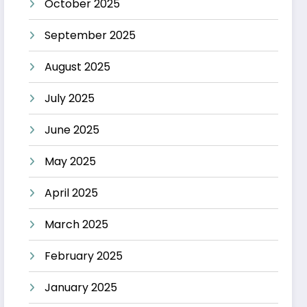
October 2025
September 2025
August 2025
July 2025
June 2025
May 2025
April 2025
March 2025
February 2025
January 2025