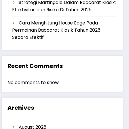
Strategi Martingale Dalam Baccarat Klasik:
Efektivitas dan Risiko Di Tahun 2026
Cara Menghitung House Edge Pada
Permainan Baccarat Klasik Tahun 2026
Secara Efektif
Recent Comments
No comments to show.
Archives
August 2026