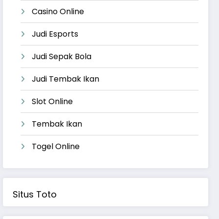
Casino Online
Judi Esports
Judi Sepak Bola
Judi Tembak Ikan
Slot Online
Tembak Ikan
Togel Online
Situs Toto