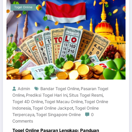
Togel Online
Admin
Bandar Togel Online
Pasaran Togel
,
Online
Prediksi Togel Hari Ini
Situs Togel Resmi
,
,
,
Togel 4D Online
Togel Macau Online
Togel Online
,
,
Indonesia
Togel Online Jackpot
Togel Online
,
,
Terpercaya
Togel Singapore Online
0
,
Comments
Togel Online Pasaran Lengkap: Panduan