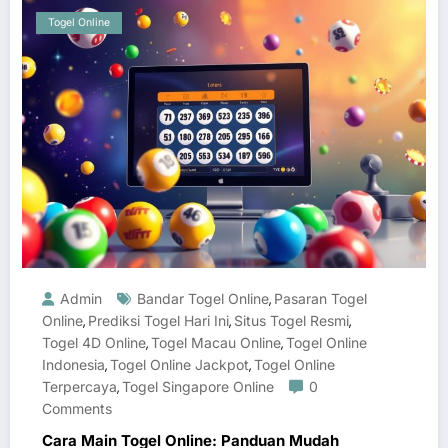
Togel Online
Admin
Bandar Togel Online
Pasaran Togel
,
Online
Prediksi Togel Hari Ini
Situs Togel Resmi
,
,
,
Togel 4D Online
Togel Macau Online
Togel Online
,
,
Indonesia
Togel Online Jackpot
Togel Online
,
,
Terpercaya
Togel Singapore Online
0
,
Comments
Cara Main Togel Online: Panduan Mudah