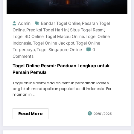
Admin
Bandar Togel Online
Pasaran Togel
,
Online
Prediksi Togel Hari Ini
Situs Togel Resmi
,
,
,
Togel 4D Online
Togel Macau Online
Togel Online
,
,
Indonesia
Togel Online Jackpot
Togel Online
,
,
Terpercaya
Togel Singapore Online
0
,
Comments
Togel Online Resmi: Panduan Lengkap untuk
Pemain Pemula
Togel online resmi adalah bentuk permainan lotere y
ang telah mendapatkan popularitas di Indonesia. Per
mainan ini…
Read More
09/01/2025