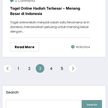
0 Comments
Togel Online Hadiah Terbesar – Menang
Besar di Indonesia
Togel online telah menjadi salah satu fenomena di In
donesia, menawarkan peluang untuk menang besar
dengan…
Read More
10/10/2024
Posts
1
2
3
4
5
pagination
Search
Search