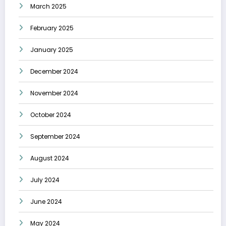
March 2025
February 2025
January 2025
December 2024
November 2024
October 2024
September 2024
August 2024
July 2024
June 2024
May 2024