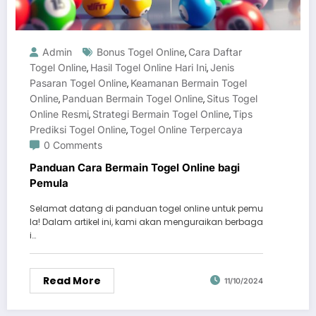
Admin
Bonus Togel Online
Cara Daftar
,
Togel Online
Hasil Togel Online Hari Ini
Jenis
,
,
Pasaran Togel Online
Keamanan Bermain Togel
,
Online
Panduan Bermain Togel Online
Situs Togel
,
,
Online Resmi
Strategi Bermain Togel Online
Tips
,
,
Prediksi Togel Online
Togel Online Terpercaya
,
0 Comments
Panduan Cara Bermain Togel Online bagi
Pemula
Selamat datang di panduan togel online untuk pemu
la! Dalam artikel ini, kami akan menguraikan berbaga
i…
Read More
11/10/2024