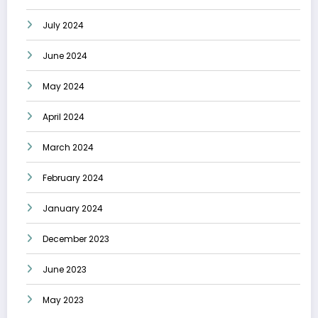
July 2024
June 2024
May 2024
April 2024
March 2024
February 2024
January 2024
December 2023
June 2023
May 2023