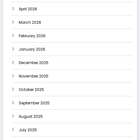
April 2026
March 2026
February 2026
January 2026
December 2025
November 2025
October 2025
September 2025
August 2025
July 2025