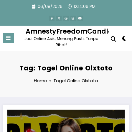
Skip
06/08/2026
12:14:07 PM
to
content
AmnestyFreedomCandles
Judi Online Asik, Menang Pasti, Tanpa
Ribet!
Tag: Togel Online Olxtoto
Home
Togel Online Olxtoto