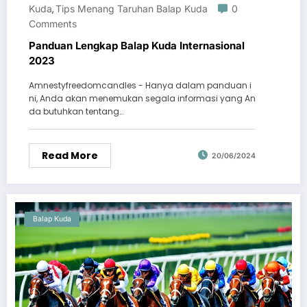
Kuda
Tips Menang Taruhan Balap Kuda
0
,
Comments
Panduan Lengkap Balap Kuda Internasional
2023
Amnestyfreedomcandles - Hanya dalam panduan i
ni, Anda akan menemukan segala informasi yang An
da butuhkan tentang…
Read More
20/06/2024
Balap Kuda