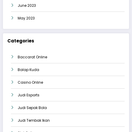
June 2023
May 2023
Categories
Baccarat Online
Balap Kuda
Casino Online
Judi Esports
Judi Sepak Bola
Judi Tembak Ikan