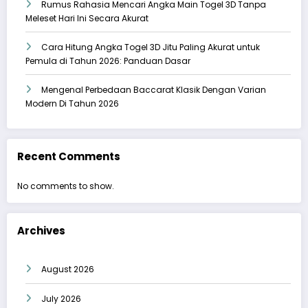
Rumus Rahasia Mencari Angka Main Togel 3D Tanpa
Meleset Hari Ini Secara Akurat
Cara Hitung Angka Togel 3D Jitu Paling Akurat untuk
Pemula di Tahun 2026: Panduan Dasar
Mengenal Perbedaan Baccarat Klasik Dengan Varian
Modern Di Tahun 2026
Recent Comments
No comments to show.
Archives
August 2026
July 2026