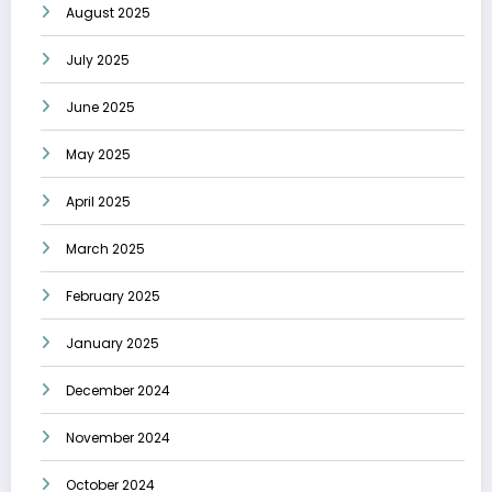
August 2025
July 2025
June 2025
May 2025
April 2025
March 2025
February 2025
January 2025
December 2024
November 2024
October 2024