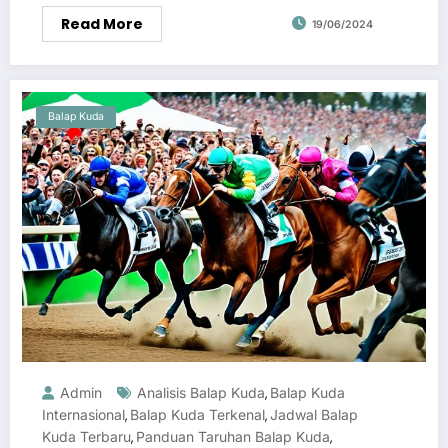
Read More
19/06/2024
Balap Kuda
Admin
Analisis Balap Kuda
Balap Kuda
,
Internasional
Balap Kuda Terkenal
Jadwal Balap
,
,
Kuda Terbaru
Panduan Taruhan Balap Kuda
,
,