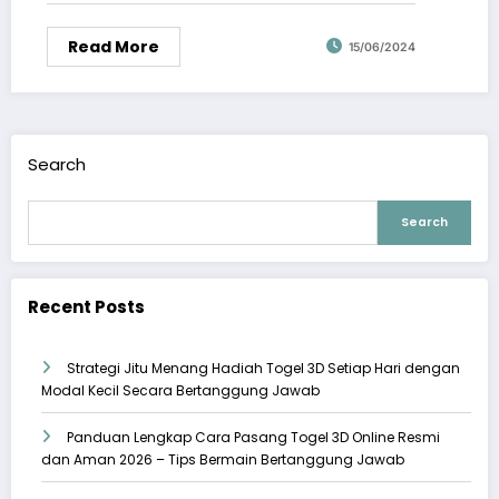
Read More
15/06/2024
Search
Search
Recent Posts
Strategi Jitu Menang Hadiah Togel 3D Setiap Hari dengan
Modal Kecil Secara Bertanggung Jawab
Panduan Lengkap Cara Pasang Togel 3D Online Resmi
dan Aman 2026 – Tips Bermain Bertanggung Jawab