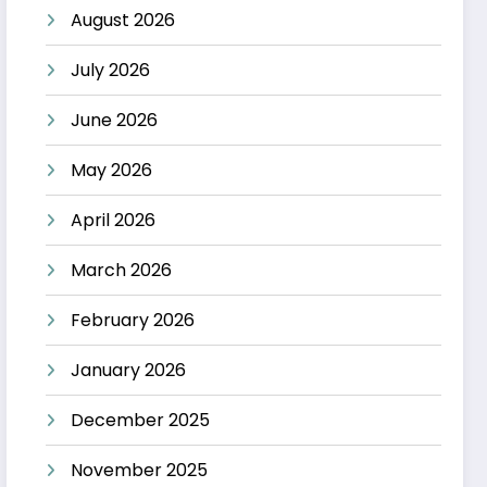
August 2026
July 2026
June 2026
May 2026
April 2026
March 2026
February 2026
January 2026
December 2025
November 2025