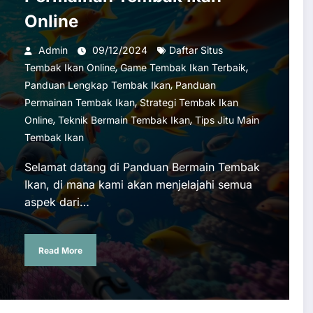
Online
Admin
09/12/2024
Daftar Situs
,
,
Tembak Ikan Online
Game Tembak Ikan Terbaik
,
Panduan Lengkap Tembak Ikan
Panduan
,
Permainan Tembak Ikan
Strategi Tembak Ikan
,
,
Online
Teknik Bermain Tembak Ikan
Tips Jitu Main
Tembak Ikan
Selamat datang di Panduan Bermain Tembak
Ikan, di mana kami akan menjelajahi semua
aspek dari…
Read More