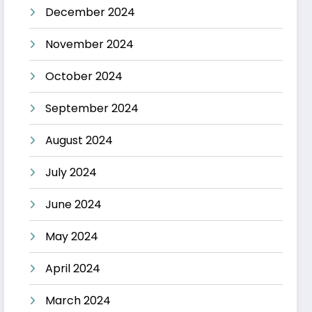
December 2024
November 2024
October 2024
September 2024
August 2024
July 2024
June 2024
May 2024
April 2024
March 2024