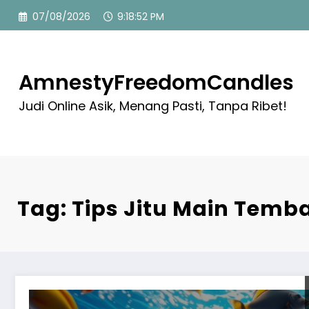
Skip
07/08/2026
9:18:53 PM
to
content
AmnestyFreedomCandles
Judi Online Asik, Menang Pasti, Tanpa Ribet!
Tag: Tips Jitu Main Temb