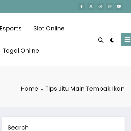
 Esports
Slot Online
Togel Online
Home
Tips Jitu Main Tembak Ikan
Search