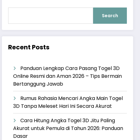
Search
Recent Posts
Panduan Lengkap Cara Pasang Togel 3D
Online Resmi dan Aman 2026 – Tips Bermain
Bertanggung Jawab
Rumus Rahasia Mencari Angka Main Togel
3D Tanpa Meleset Hari Ini Secara Akurat
Cara Hitung Angka Togel 3D Jitu Paling
Akurat untuk Pemula di Tahun 2026: Panduan
Dasar