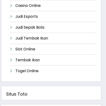
Casino Online
Judi Esports
Judi Sepak Bola
Judi Tembak Ikan
Slot Online
Tembak Ikan
Togel Online
Situs Toto