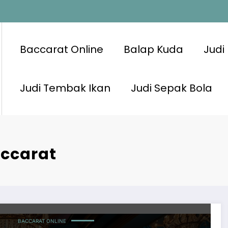
Baccarat Online
Balap Kuda
Judi
Judi Tembak Ikan
Judi Sepak Bola
accarat
BACCARAT ONLINE