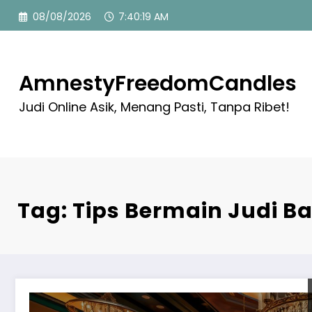
Skip
08/08/2026
7:40:20 AM
to
content
AmnestyFreedomCandles
Judi Online Asik, Menang Pasti, Tanpa Ribet!
Tag: Tips Bermain Judi B