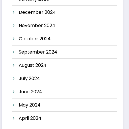
December 2024
November 2024
October 2024
September 2024
August 2024
July 2024
June 2024
May 2024
April 2024