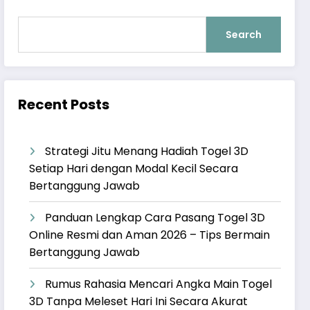
Search
Recent Posts
Strategi Jitu Menang Hadiah Togel 3D
Setiap Hari dengan Modal Kecil Secara
Bertanggung Jawab
Panduan Lengkap Cara Pasang Togel 3D
Online Resmi dan Aman 2026 – Tips Bermain
Bertanggung Jawab
Rumus Rahasia Mencari Angka Main Togel
3D Tanpa Meleset Hari Ini Secara Akurat