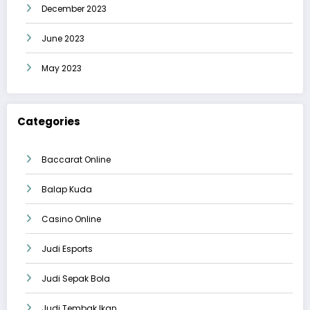
December 2023
June 2023
May 2023
Categories
Baccarat Online
Balap Kuda
Casino Online
Judi Esports
Judi Sepak Bola
Judi Tembak Ikan