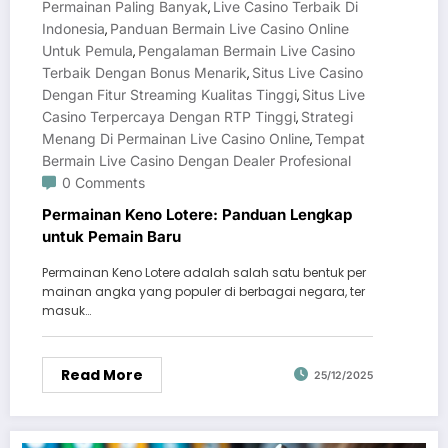
Permainan Paling Banyak
Live Casino Terbaik Di
,
Indonesia
Panduan Bermain Live Casino Online
,
Untuk Pemula
Pengalaman Bermain Live Casino
,
Terbaik Dengan Bonus Menarik
Situs Live Casino
,
Dengan Fitur Streaming Kualitas Tinggi
Situs Live
,
Casino Terpercaya Dengan RTP Tinggi
Strategi
,
Menang Di Permainan Live Casino Online
Tempat
,
Bermain Live Casino Dengan Dealer Profesional
0 Comments
Permainan Keno Lotere: Panduan Lengkap
untuk Pemain Baru
Permainan Keno Lotere adalah salah satu bentuk per
mainan angka yang populer di berbagai negara, ter
masuk…
Read More
25/12/2025