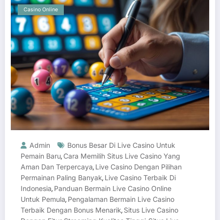
Casino Online
Admin
Bonus Besar Di Live Casino Untuk
Pemain Baru
Cara Memilih Situs Live Casino Yang
,
Aman Dan Terpercaya
Live Casino Dengan Pilihan
,
Permainan Paling Banyak
Live Casino Terbaik Di
,
Indonesia
Panduan Bermain Live Casino Online
,
Untuk Pemula
Pengalaman Bermain Live Casino
,
Terbaik Dengan Bonus Menarik
Situs Live Casino
,