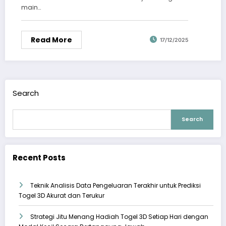
main…
Read More
17/12/2025
Search
Search
Recent Posts
Teknik Analisis Data Pengeluaran Terakhir untuk Prediksi
Togel 3D Akurat dan Terukur
Strategi Jitu Menang Hadiah Togel 3D Setiap Hari dengan