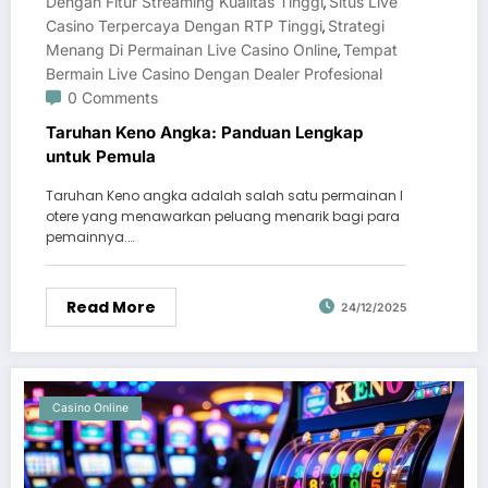
Dengan Fitur Streaming Kualitas Tinggi
Situs Live
,
Casino Terpercaya Dengan RTP Tinggi
Strategi
,
Menang Di Permainan Live Casino Online
Tempat
,
Bermain Live Casino Dengan Dealer Profesional
0 Comments
Taruhan Keno Angka: Panduan Lengkap
untuk Pemula
Taruhan Keno angka adalah salah satu permainan l
otere yang menawarkan peluang menarik bagi para
pemainnya.…
Read More
24/12/2025
Casino Online