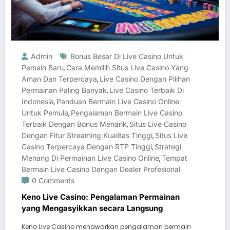
Admin
Bonus Besar Di Live Casino Untuk
Pemain Baru
Cara Memilih Situs Live Casino Yang
,
Aman Dan Terpercaya
Live Casino Dengan Pilihan
,
Permainan Paling Banyak
Live Casino Terbaik Di
,
Indonesia
Panduan Bermain Live Casino Online
,
Untuk Pemula
Pengalaman Bermain Live Casino
,
Terbaik Dengan Bonus Menarik
Situs Live Casino
,
Dengan Fitur Streaming Kualitas Tinggi
Situs Live
,
Casino Terpercaya Dengan RTP Tinggi
Strategi
,
Menang Di Permainan Live Casino Online
Tempat
,
Bermain Live Casino Dengan Dealer Profesional
0 Comments
Keno Live Casino: Pengalaman Permainan
yang Mengasyikkan secara Langsung
Keno Live Casino menawarkan pengalaman bermain