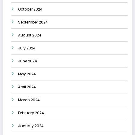
October 2024
September 2024
August 2024
July 2024
June 2024
May 2024
April 2024
March 2024
February 2024
January 2024