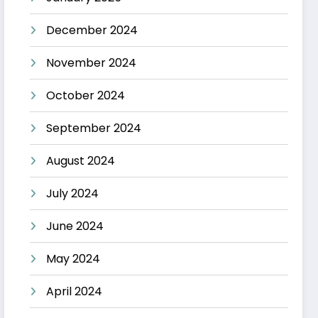
December 2024
November 2024
October 2024
September 2024
August 2024
July 2024
June 2024
May 2024
April 2024