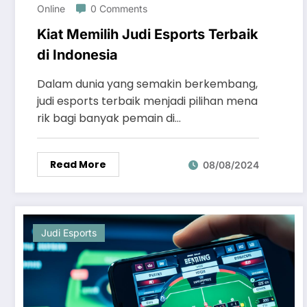
Online
0 Comments
Kiat Memilih Judi Esports Terbaik
di Indonesia
Dalam dunia yang semakin berkembang,
judi esports terbaik menjadi pilihan mena
rik bagi banyak pemain di…
Read More
08/08/2024
Judi Esports