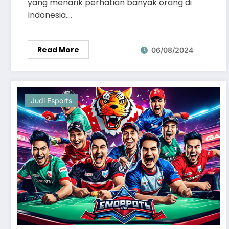
yang menarik perhatian banyak orang di
Indonesia.…
Read More
06/08/2024
Judi Esports