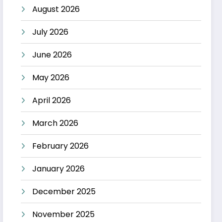
August 2026
July 2026
June 2026
May 2026
April 2026
March 2026
February 2026
January 2026
December 2025
November 2025