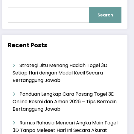
Search
Recent Posts
Strategi Jitu Menang Hadiah Togel 3D
Setiap Hari dengan Modal Kecil Secara
Bertanggung Jawab
Panduan Lengkap Cara Pasang Togel 3D
Online Resmi dan Aman 2026 – Tips Bermain
Bertanggung Jawab
Rumus Rahasia Mencari Angka Main Togel
3D Tanpa Meleset Hari Ini Secara Akurat