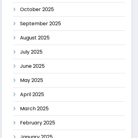
October 2025
September 2025
August 2025
July 2025
June 2025
May 2025
April 2025
March 2025
February 2025
January 2025