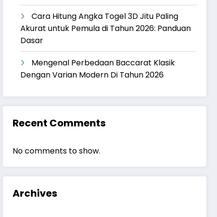
Cara Hitung Angka Togel 3D Jitu Paling
Akurat untuk Pemula di Tahun 2026: Panduan
Dasar
Mengenal Perbedaan Baccarat Klasik
Dengan Varian Modern Di Tahun 2026
Recent Comments
No comments to show.
Archives