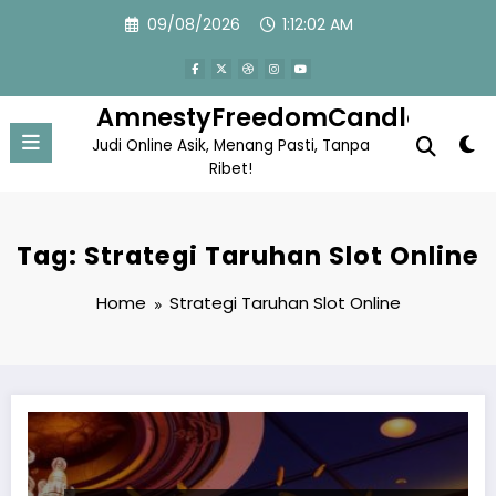
Skip
09/08/2026
1:12:03 AM
to
content
AmnestyFreedomCandles
Judi Online Asik, Menang Pasti, Tanpa
Ribet!
Tag: Strategi Taruhan Slot Online
Home
Strategi Taruhan Slot Online