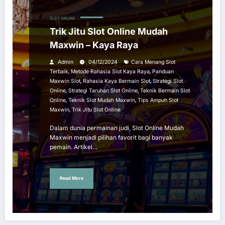
SLOT ONLINE
Trik Jitu Slot Online Mudah
Maxwin – Kaya Raya
Admin
04/12/2024
Cara Menang Slot
,
,
Terbaik
Metode Rahasia Slot Kaya Raya
Panduan
,
,
Maxwin Slot
Rahasia Kaya Bermain Slot
Strategi Slot
,
,
Online
Strategi Taruhan Slot Online
Teknik Bermain Slot
,
,
Online
Teknik Slot Mudah Maxwin
Tips Ampuh Slot
,
Maxwin
Trik Jitu Slot Online
Dalam dunia permainan judi, Slot Online Mudah
Maxwin menjadi pilihan favorit bagi banyak
pemain. Artikel…
Read More