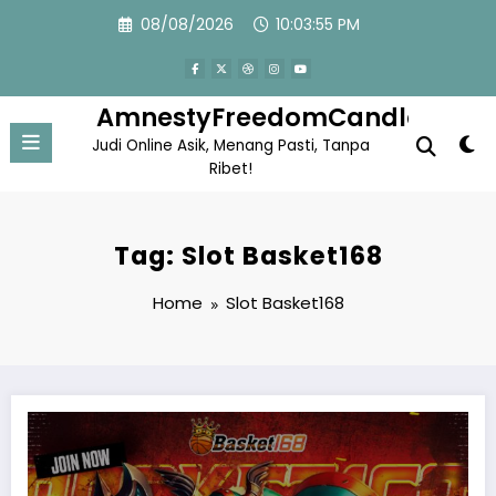
Skip
08/08/2026
10:03:55 PM
to
content
AmnestyFreedomCandles
Judi Online Asik, Menang Pasti, Tanpa
Ribet!
Tag: Slot Basket168
Home
Slot Basket168